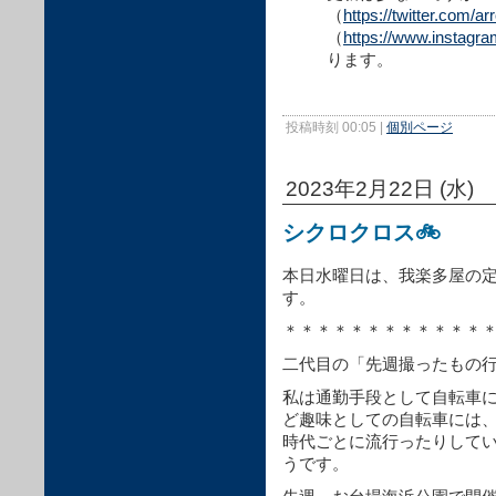
（
https://twitter.com/a
（
https://www.instagr
ります。
投稿時刻 00:05
|
個別ページ
2023年2月22日 (水)
シクロクロス🚲
本日水曜日は、我楽多屋の
す。
＊＊＊＊＊＊＊＊＊＊＊＊
二代目の「先週撮ったもの
私は通勤手段として自転車
ど趣味としての自転車には
時代ごとに流行ったりして
うです。