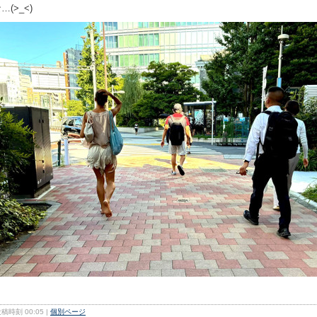
…(>_<)
稿時刻 00:05
|
個別ページ