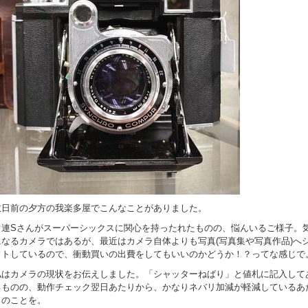
数日前の夕方の我楽多屋でこんなことがありました。
常連Sさんがスーパーシックスに関心を持ったれたものの、悩んいるご様子。
になるカメラではあるが、最近はカメラ自体よりも写真(写真集や写真作品)へ
フトしているので、衝動買いの出費をしてもいいのかどうか！？ってな感じで
私はカメラの現状をお伝えしました。「シャッターねばり」と値札に記入して
るものの、動作チェック翌日あたりから、かなりネバリ加減が軽減しているあ
りのことを。