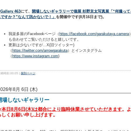
★
Gallery 463
にて、
開場しないギャラリーで個展 杉野京太写真展「“何撮って
んですか？”なんて訊かないで！」
を開催中です(8月16日まで)。
我楽多屋のFacebookページ（
https://facebook.com/garakutaya.camera
も合わせてご覧いただけると嬉しいです。
更新は少ないですが…X(旧ツイッター)
（
https://twitter.com/arrowgarakuta
）とインスタグラム
（
https://www.instagram.com
)
稿時刻 00:05
|
個別ページ
2026年8月 6日 (木)
開場しないギャラリー
★
本日8月6日(木)は都合により臨時休業させていただきます
。
ろしくお願い申し上げます。