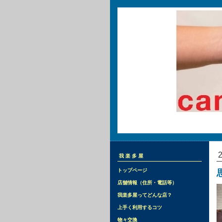
我楽多屋
トップページ
店舗情報（住所・電話等）
我楽多屋ってどんな店？
上手く利用するコツ
物々交換