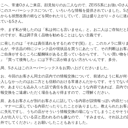
そこへ、常連Oさんご来店。顔見知りのお二人なので、ZEISS系にお強いOさ
がこのスーパーシックスについて、いろいろな情報を提供されていました。S
んからも状態改善の術などを聞かれたりしていて、話は盛り上がり～さらに迷
れているSさん。
途中、まず私が発したのは「私は何にも言いません」と。お二人はご存知だと
うのですが、私は調子良く品物を勧めることはしない主義です。
次に発したのは「それは責任逃れをするためです(笑)」と。このカメラに限り
せんが、中古品の特にジャンク品や現状品を買うにあたって、その判断はお客
んご自身がするところに醍醐味があると思っているからです。『いい買い物を
た』『買って後悔した』には下手に店が絡まない方がいいんです、多分。
結局、Sさんはこのスーパーシックスをお買い上げくださいました。
なお、今回のお客さん同士の店内での情報交換について、前述のように私が何
介入しなかったのはお二方とも信頼のおける常連さんだからです。そうでない
合や、あまりにも込み入った話で責任を負えないような内容であれば、店内で
情報交換をご遠慮いただく場合もあり得ますので、ご理解ください。
以前、あるお客さんが別のお客さんに話している内容が誤情報っぽい内容だっ
り、マナーに反している内容だったりしたことがありました。教えられたお客
んに失礼ですし、うちの店がそういう情報交換の場になってしまうことやそう
う人が出入りしている店と思われるのも嫌なので、「すみません、それ以上の
は外でしてください」とお願いしたこともありました。