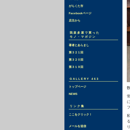
がらくた市
Facebookページ
店主から
我楽多屋で買った
モノ・マガジン
著者とあらまし
第３２１回
第３２０回
第３１９回
GALLERY 463
トップページ
NEWS
リンク集
ここをクリック！
メールを送信