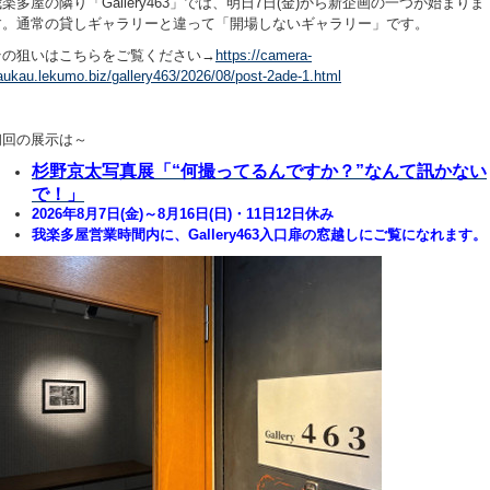
楽多屋の隣り「Gallery463」では、明日7日(金)から新企画の一つが始まりま
す。通常の貸しギャラリーと違って「開場しないギャラリー」です。
その狙いはこちらをご覧ください→
https://camera-
aukau.lekumo.biz/gallery463/2026/08/post-2ade-1.html
初回の展示は～
杉野京太写真展「“何撮ってるんですか？”なんて訊かない
で！」
2026年8月7日(金)～8月16日(日)・11日12日休み
我楽多屋営業時間内に、Gallery463入口扉の窓越しにご覧になれます。