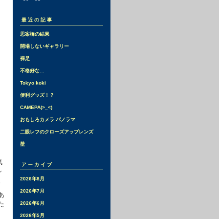
最近の記事
思案橋の結果
開場しないギャラリー
裸足
不格好な…
Tokyo koki
便利グッズ！？
CAMEPA(>_<)
おもしろカメラ パノラマ
二眼レフのクローズアップレンズ
壁
気
アーカイブ
シ
2026年8月
。
2026年7月
あ
た
2026年6月
2026年5月