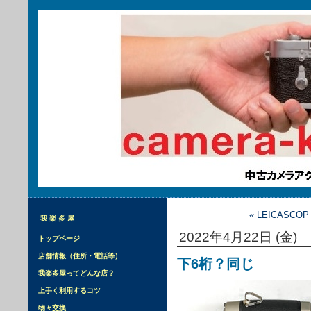
« LEICASCOP
我楽多屋
2022年4月22日 (金)
トップページ
店舗情報（住所・電話等）
下6桁？同じ
我楽多屋ってどんな店？
上手く利用するコツ
物々交換