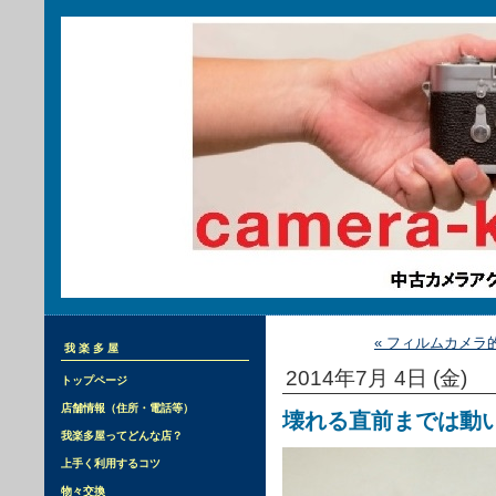
« フィルムカメラ
我楽多屋
2014年7月 4日 (金)
トップページ
店舗情報（住所・電話等）
壊れる直前までは動
我楽多屋ってどんな店？
上手く利用するコツ
物々交換