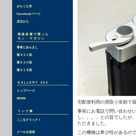
がらくた市
Facebookページ
店主から
我楽多屋で買った
モノ・マガジン
著者とあらまし
第３２１回
第３２０回
第３１９回
GALLERY 463
トップページ
NEWS
宅配便利用の買取り依頼で
事前にお電話で問い合わせ
リンク集
し。。。」との旨でしたが
ここをクリック！
ただきました。
この機種は希少性があるの
メールを送信