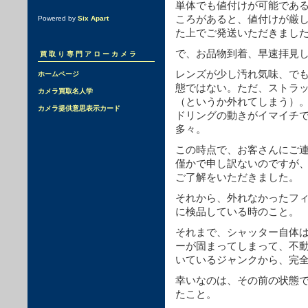
単体でも値付けが可能であ
ころがあると、値付けが厳し
Powered by
Six Apart
た上でご発送いただきまし
で、お品物到着、早速拝見
買取り専門アローカメラ
レンズが少し汚れ気味、で
ホームページ
態ではない。ただ、ストラ
カメラ買取名人学
（というか外れてしまう）
カメラ提供意思表示カード
ドリングの動きがイマイチ
多々。
この時点で、お客さんにご
僅かで申し訳ないのですが
ご了解をいただきました。
それから、外れなかったフ
に検品している時のこと。
それまで、シャッター自体
ーが固まってしまって、不
いているジャンクから、完
幸いなのは、その前の状態
たこと。