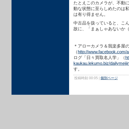
たとえこのカメラが、不動
動な状態に至らしめたのは
は有り得ません。
中古品を扱っていると、こ
故に、「まぁしゃあないか
＊アローカメラ＆我楽多屋のFa
（
http://www.facebook.com/
ログ「日々買取名人学」（
h
kaukau.lekumo.biz/dailymeijin
す。
投稿時刻 00:05
|
個別ページ