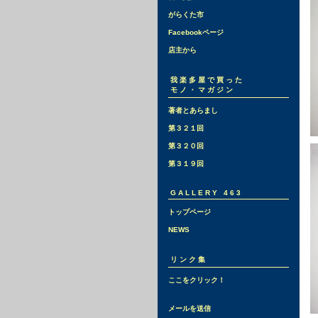
がらくた市
Facebookページ
店主から
我楽多屋で買った
モノ・マガジン
著者とあらまし
第３２１回
第３２０回
第３１９回
GALLERY 463
トップページ
NEWS
リンク集
ここをクリック！
メールを送信