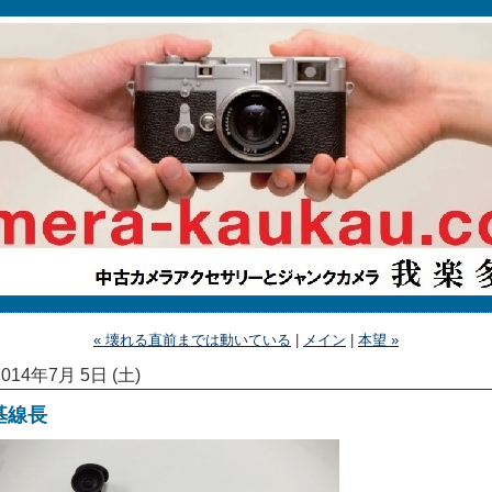
« 壊れる直前までは動いている
|
メイン
|
本望 »
2014年7月 5日 (土)
基線長