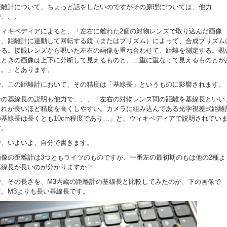
距離計について、ちょっと話をしたいのですがその原理については、他力
で、、、
ウィキペディアによると、「左右に離れた2個の対物レンズで取り込んだ画像
を、距離計に連動して回転する鏡（またはプリズム）によって、合成プリズム
送る。接眼レンズから覗いた左右の画像を重ね合わせて、距離を測定する。覗
たときの画像は上下に分断して見えるものと、二重に重なって見えるものとが
る。」とあります。
で、この距離計において、その精度は「基線長」というものに影響されます。
その基線長の説明も他力で、、、「左右の対物レンズ間の距離を基線長といい
これが長いほど精度を高くしやすい。カメラに組み込んである光学視差式距離
の基線長は長くとも10cm程度であり…」と、ウィキペディアで説明されてい
す。
で、いよいよ、自分で書きます。
画像の距離計は3つともライツのものですが、一番左の最初期のもは他の2種よ
基線長が長いのが分かりますか？
で、その長さを、M3内蔵の距離計の基線長と比較してみたのが、下の画像で
す。M3よりも長い基線長です。