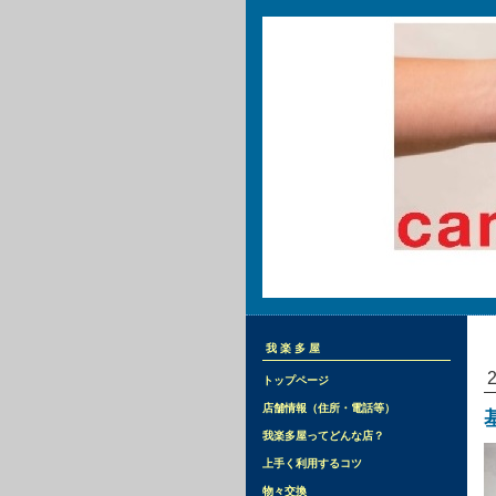
我楽多屋
トップページ
店舗情報（住所・電話等）
我楽多屋ってどんな店？
上手く利用するコツ
物々交換