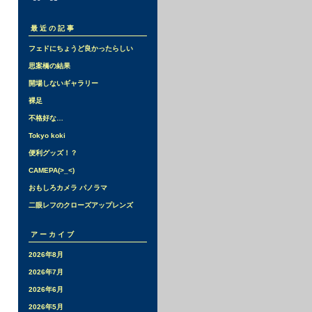
最近の記事
フェドにちょうど良かったらしい
思案橋の結果
開場しないギャラリー
裸足
不格好な…
Tokyo koki
便利グッズ！？
CAMEPA(>_<)
おもしろカメラ パノラマ
二眼レフのクローズアップレンズ
アーカイブ
2026年8月
2026年7月
2026年6月
2026年5月