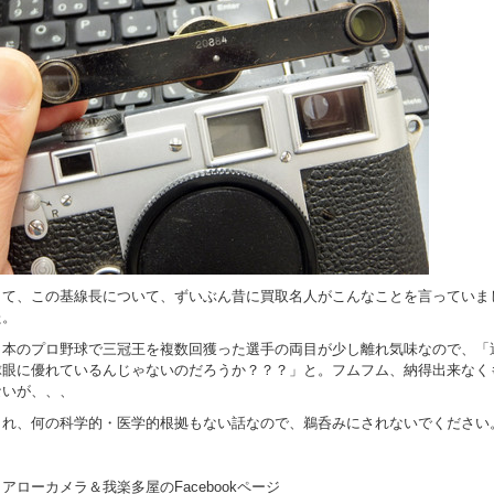
さて、この基線長について、ずいぶん昔に買取名人がこんなことを言っていま
た。
日本のプロ野球で三冠王を複数回獲った選手の両目が少し離れ気味なので、「
球眼に優れているんじゃないのだろうか？？？」と。フムフム、納得出来なく
ないが、、、
これ、何の科学的・医学的根拠もない話なので、鵜呑みにされないでください
＊アローカメラ＆我楽多屋のFacebookページ