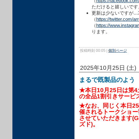
（
https://facebook.co
ただけると嬉しいです
更新は少ないですが…X
（
https://twitter.com/a
（
https://www.instagr
ります。
投稿時刻 00:05
|
個別ページ
2025年10月25日 (土)
まるで既製品のよう
★本日10月25日は第
の全品1割引きサービ
★なお、同じく本日25日は
催されるトークショー
させていただきます(Gal
ズド)。