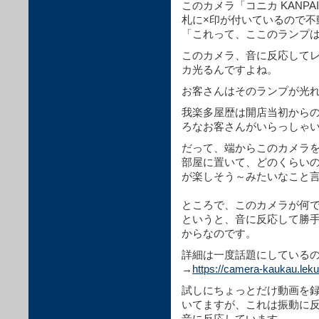
このカメラ「コニカ KANP
札に×印が付いているので不
「これって、ここのランプ
このカメラ、音に反応してレ
カ光るんですよね。
お客さんはそのランプが光
我楽多屋歴は開店当初からの
ろなお客さんがいらっしゃ
だって、端からこのカメラ
部屋に置いて、どのくらい
が楽しそう～みたいなこと言わ
ところで、このカメラが何
というと、音に反応して勝
からなのです。
詳細は一度話題にしている
→
https://camera-kaukau.lek
試しにちょっとだけ動画を
いてますが、これは振動に
音に反応しています。