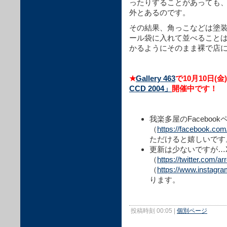
ったりすることがあっても
外とあるのです。
その結果、角っこなどは塗
ール袋に入れて並べること
かるようにそのまま裸で店
★
Gallery 463
で10月10日(金
CCD 2004」
開催中です！
我楽多屋のFacebook
（
https://facebook.co
ただけると嬉しいです
更新は少ないですが…X
（
https://twitter.com/a
（
https://www.instagr
ります。
投稿時刻 00:05
|
個別ページ