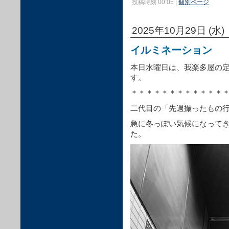
投稿時刻 00:05
|
個別ページ
2025年10月29日 (水)
イルミネーション
本日水曜日は、我楽多屋の
す。
＊＊＊＊＊＊＊＊＊＊＊＊
二代目の「先週撮ったもの
急に冬っぽい気候になって
た。