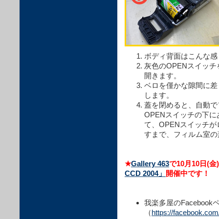
ボディ背面はこんな感
灰色のOPENスイッ
開きます。
ベロを僅かな隙間に差
します。
蓋を閉めると、自動で
OPENスイッチの下に
て、OPENスイッチ
すまで、フィルム室の
★
Gallery 463
で10月10日(金
CCD 2004」
開催中です！
我楽多屋のFacebook
（
https://facebook.co