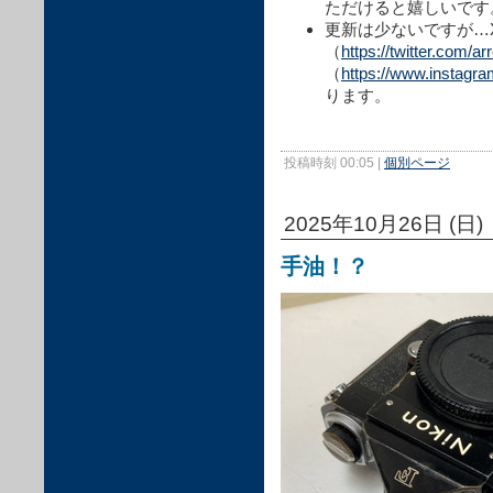
ただけると嬉しいです
更新は少ないですが…X
（
https://twitter.com/a
（
https://www.instagr
ります。
投稿時刻 00:05
|
個別ページ
2025年10月26日 (日)
手油！？