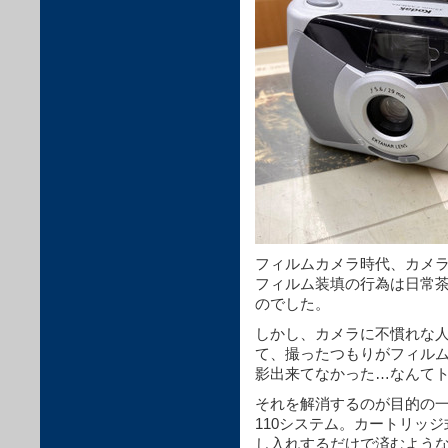
フィルムカメラ時代、カメ
フィルム装填の行為は日常
のでした。
しかし、カメラに不慣れな
て、撮ったつもりがフィルム
影出来てなかった…なんて
それを解消するのが目的の
110システム。カートリッ
し入れするだけで済むよう