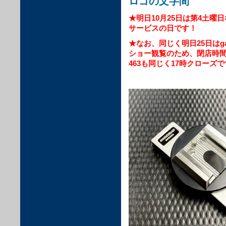
ロゴの文字間
★明日10月25日は第4土曜
サービスの日です！
★なお、同じく明日25日はgal
ショー観覧のため、閉店時間を1
463も同じく17時クローズで