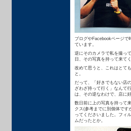
ブログやFacebookペー
ています。
逆にそのカメラで私を撮っ
日、その写真を持って来て
改めて思うと、これはとて
と。
だって、「好きでもない店
ざわざ持って行く」なんて
は、その逆なわけで、店に
数日前に上の写真を持って
クス(参考までに別個体ですが
ってくださいました。フィル
ムだったとか。