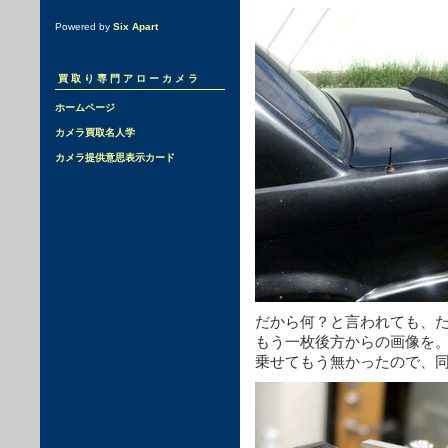
Powered by
Six Apart
買取り専門アローカメラ
ホームページ
カメラ買取名人学
カメラ提供意思表示カード
だから何？と言われても、
もう一枚後方からの画像を。こ
乗せてもう無かったので、同