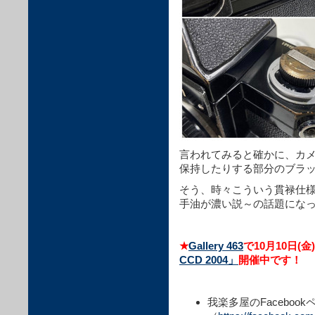
言われてみると確かに、カ
保持したりする部分のブラ
そう、時々こういう貫禄仕
手油が濃い説～の話題にな
★
Gallery 463
で10月10日(金
CCD 2004」
開催中です！
我楽多屋のFacebook