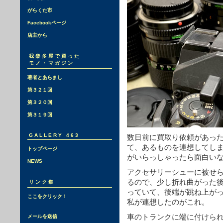
がらくた市
Facebookページ
店主から
我楽多屋で買った
モノ・マガジン
著者とあらまし
第３２１回
第３２０回
第３１９回
GALLERY 463
数日前に買取り依頼があったキ
て、あるものを連想してし
トップページ
がいらっしゃったら面白い
NEWS
アクセサリーシューに被せ
るので、少し折れ曲がった
リンク集
っていて、後端が跳ね上が
ここをクリック！
私が連想したのがこれ。
車のトランクに端に付けら
メールを送信