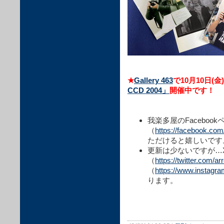
★
Gallery 463
で10月10日(金
CCD 2004」
開催中です！
我楽多屋のFacebook
（
https://facebook.co
ただけると嬉しいです
更新は少ないですが…X
（
https://twitter.com/a
（
https://www.instagr
ります。