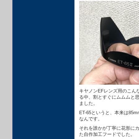
キヤノン
EF
レンズ用のこん
る中、割とすぐにムムムと
ました。
ET-65というと、本来は85
なんです。
それを誰かが丁寧に花形に
た自作加工フードでした。