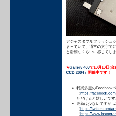
アジャスタブルフラッシュ
まっていて、通常の文字間
と滑稽なくらいに感じてし
★
Gallery 463
で10月10日(金
CCD 2004」
開催中です！
我楽多屋のFacebook
（
https://facebook.co
ただけると嬉しいです
更新は少ないですが…X
（
https://twitter.com/a
（
https://www.instagr