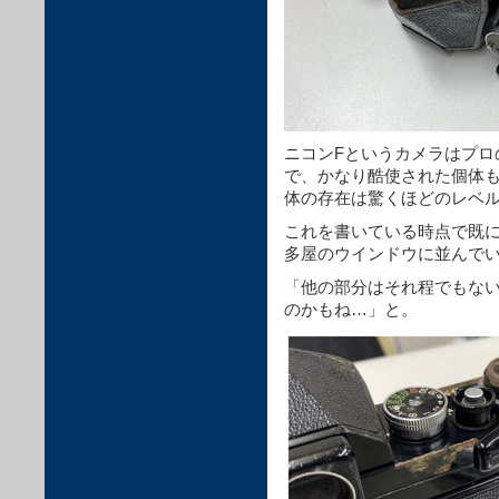
ニコンFというカメラはプロ
で、かなり酷使された個体
体の存在は驚くほどのレベ
これを書いている時点で既
多屋のウインドウに並んで
「他の部分はそれ程でもな
のかもね…」と。