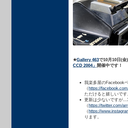
★
Gallery 463
で10月10日(金
CCD 2004」
開催中です！
我楽多屋のFacebook
（
https://facebook.co
ただけると嬉しいです
更新は少ないですが…X
（
https://twitter.com/a
（
https://www.instagr
ります。