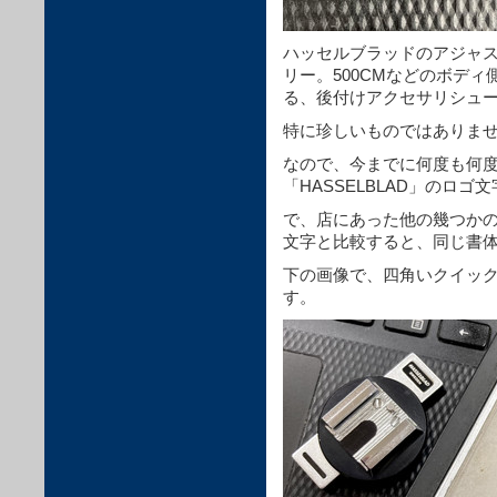
ハッセルブラッドのアジャ
リー。
500CMなどのボデ
る、後付けアクセサリシュ
特に珍しいものではありま
なので、今までに何度も何
「HASSELBLAD」のロ
で、店にあった他の幾つか
文字と比較すると、同じ書
下の画像で、四角いクイッ
す。