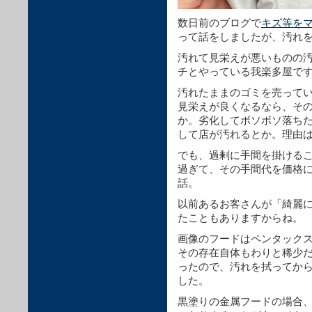
数日前のブログで
キズ等をマ
って話をしましたが、汚れ
汚れて見栄えが悪いものの
チとやっている我楽多屋で
汚れたままのゴミを売って
見栄えが良くなるなら、そ
か。劣化してボソボソ落ち
して店が汚れるとか。理由
でも、過剰に手間を掛ける
過ぎて、その手間代を価格
話。
以前あるお客さんが「綺麗
たこともありますからね。
画像のフードはペンタックスの
その存在自体もわりと稀少
ったので、汚れを拭ってか
した。
黒塗りの金属フードの場合