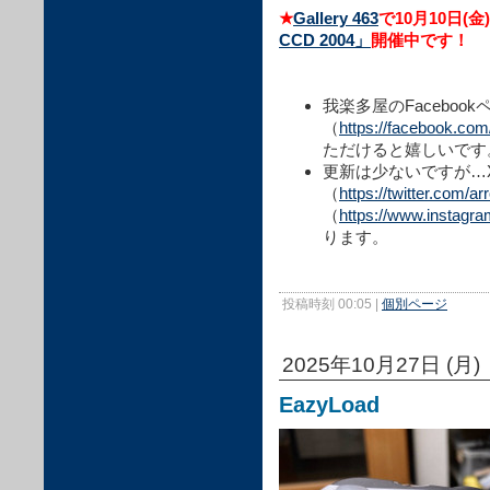
★
Gallery 463
で10月10日(金
CCD 2004」
開催中です！
我楽多屋のFacebook
（
https://facebook.co
ただけると嬉しいです
更新は少ないですが…X
（
https://twitter.com/a
（
https://www.instagr
ります。
投稿時刻 00:05
|
個別ページ
2025年10月27日 (月)
EazyLoad