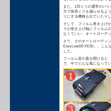
また、135ミリの通常のパ
方で装填ミスを減らせるよ
リにする機種も出ていたり
そして、フィルム巻き上げ
ラが巻き上げ軸にフィルムの
なくていい、オートローデ
さて、そのオートローディン
EasyLoad35 KE30
した。
フィルム室の蓋を開けると
で、中でどんな風になって