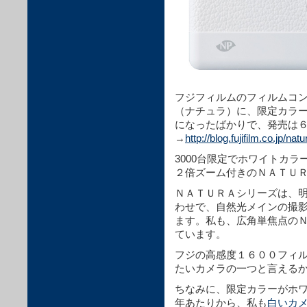
フジフィルムのフィルムコ
（ナチュラ）に、限定カラ
になったばかりで、発売は
→
http://blog.fujifilm.co.jp/n
3000台限定でホワイトカ
２倍ズーム付きのＮＡＴＵ
ＮＡＴＵＲＡシリーズは、
わせで、自然光メインの撮
ます。私も、広角単焦点のＮ
ています。
フジの高感度１６００フィ
たいカメラの一つと言える
ちなみに、限定カラーがホ
年あたりから、私も
白いカ