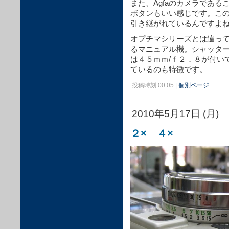
また、Agfaのカメラであ
ボタンもいい感じです。こ
引き継がれているんですよ
オプチマシリーズとは違っ
るマニュアル機。シャッタ
は４５ｍｍ/ｆ２．８が付い
ているのも特徴です。
投稿時刻 00:05
|
個別ページ
2010年5月17日 (月)
２× ４×