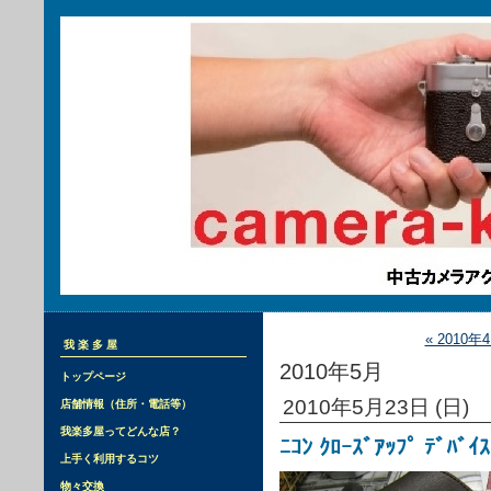
« 2010年
我楽多屋
2010年5月
トップページ
2010年5月23日 (日)
店舗情報（住所・電話等）
我楽多屋ってどんな店？
ﾆｺﾝ ｸﾛｰｽﾞｱｯﾌﾟ ﾃﾞﾊﾞｲｽ
上手く利用するコツ
物々交換