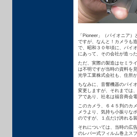
「Pioneer」（パイオニ
ですが、なんと！カメラも
で、昭和３０年頃に、パイ
にあって、その会社が造っ
ただ、実際の製造はセミラ
は不明ですが当時の資料を
光学工業株式会社も、住所
ちなみに、音響機器のパイ
変更しますが、それまでは
アであり、社名は福音商会
このカメラ、６４５判のカ
メラより、気持ち小振りな
のですが、１点だけ誇れる
それについては、当時の広
のレバー式フィルム巻上ス