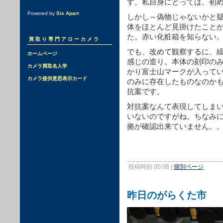
す。私自身にとっては、初
Powered by
Six Apart
しかし～偽物じゃないかと
体をほとんど見掛けたこと
た。赤い化粧箱を知らない
買取り専門アローカメラ
でも、改めて観察するに、
ホームページ
感じの造り。本体の刻印の
カメラ買取名人学
かり富士山マークが入って
カメラ提供意思表示カード
のみに存在したものなのか
抗案です。
対抗案なんて表現してしま
いないのですがね。ちなみ
拠が確認出来ていません。
投稿時刻 00:08
|
個別ページ
昨日のがらくた市