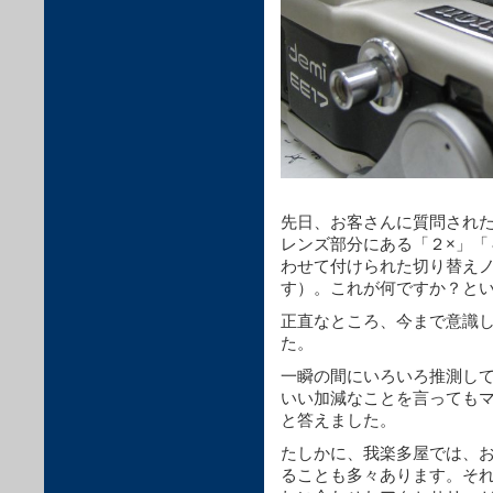
先日、お客さんに質問された
レンズ部分にある「２×」「
わせて付けられた切り替え
す）。これが何ですか？と
正直なところ、今まで意識
た。
一瞬の間にいろいろ推測し
いい加減なことを言っても
と答えました。
たしかに、我楽多屋では、
ることも多々あります。そ