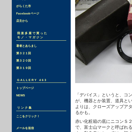
がらくた市
Facebookページ
店主から
我楽多屋で買った
モノ・マガジン
著者とあらまし
第３２１回
第３２０回
第３１９回
GALLERY 463
トップページ
「デバイス」というと、コ
NEWS
が、機器とか装置、道具と
よりは、クローズアップア
リンク集
るかも。
ここをクリック！
赤い化粧箱の底にニコンＳ
で、富士山マークと呼ばれ
メールを送信