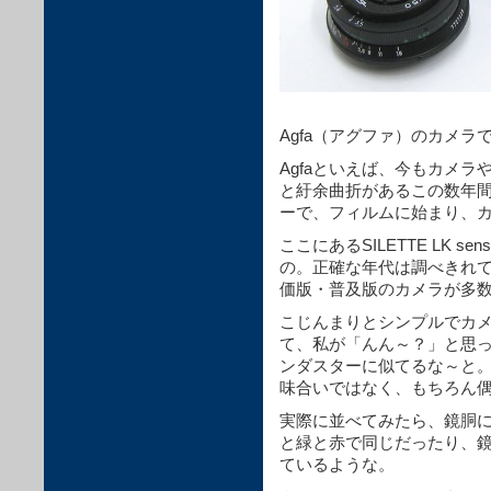
Agfa（アグファ）のカメラ
Agfaといえば、今もカメ
と紆余曲折があるこの数年
ーで、フィルムに始まり、
ここにあるSILETTE LK 
の。正確な年代は調べきれ
価版・普及版のカメラが多
こじんまりとシンプルでカ
て、私が「んん～？」と思
ンダスターに似てるな～と
味合いではなく、もちろん
実際に並べてみたら、鏡胴
と緑と赤で同じだったり、
ているような。