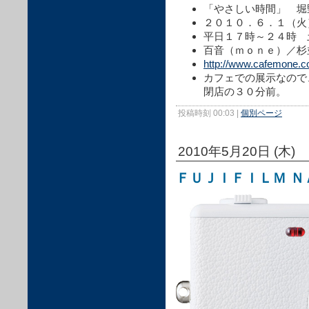
「やさしい時間」 堀野
２０１０．６．１（火
平日１７時～２４時 
百音（ｍｏｎｅ）／杉
http://www.cafemone.
カフェでの展示なので
閉店の３０分前。
投稿時刻 00:03
|
個別ページ
2010年5月20日 (木)
ＦＵＪＩＦＩＬＭ Ｎ