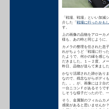
「戦場、戦場」といい加減
介した「
戦場に行ったかも
す。
上の画像の品物をアローカ
様も、あの時と同じように
カメラの整理を任された息
れがちょうど「戦場に行っ
たようで、何かの縁を感じ
だきました。１～２度、メ
昨日、品物が送らて来まし
かなり活躍された跡があり
なので、残念ながらボディ
た。。。が、画像には２台
一台ニコンＦがあるそうで
しそうな様子だったので、
そう、金属製のフィルムカ
感覚があると思いませんか