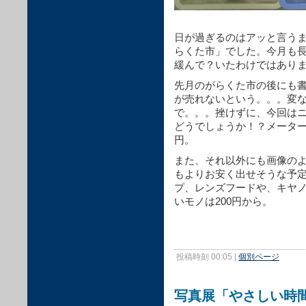
日が過ぎるのはアッと言う
らくた市」でした。今月も
緩んで？いたわけではあり
先月のがらくた市の後にも
が売れないという。。。変
で。。。挫けずに、今回は
どうでしょうか！？メーターが
円。
また、それ以外にも画像の
もよりお安く出せそうな予
プ、レンズフードや、キヤ
いモノは200円から。
投稿時刻 00:05
|
個別ページ
写真展「やさしい時