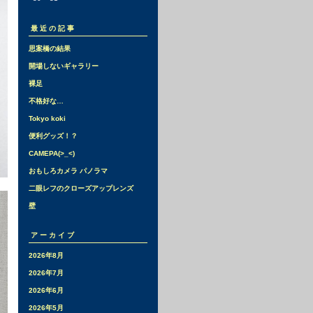
最近の記事
思案橋の結果
開場しないギャラリー
裸足
不格好な…
Tokyo koki
便利グッズ！？
CAMEPA(>_<)
おもしろカメラ パノラマ
二眼レフのクローズアップレンズ
壁
アーカイブ
2026年8月
2026年7月
2026年6月
2026年5月