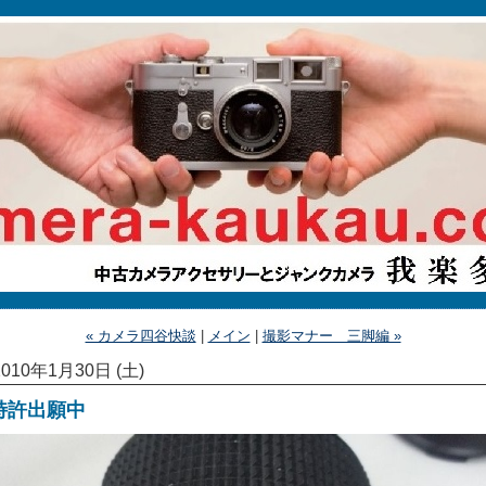
« カメラ四谷快談
|
メイン
|
撮影マナー 三脚編 »
2010年1月30日 (土)
特許出願中