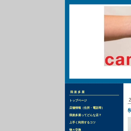
我楽多屋
トップページ
店舗情報（住所・電話等）
我楽多屋ってどんな店？
上手く利用するコツ
物々交換