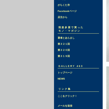
がらくた市
Facebookページ
店主から
我楽多屋で買った
モノ・マガジン
著者とあらまし
第３２１回
第３２０回
第３１９回
GALLERY 463
トップページ
NEWS
リンク集
ここをクリック！
メールを送信