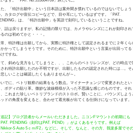
います。「PAT. No.333884709」みたいに。
また、「特許出願中」という日本語は案外聞き慣れているのではないでしょう
か。カタログや宣伝コピーなどで、目や耳にしているはずです。「PAT.
PENDING」は、「特許出願中」を英語で刻印しているということですね。
で、話は戻りますが、私の記憶の限りでは、カメラやレンズにこれが刻印され
いるのは初めてかと・・・。
通常、特許権は出願してから、実際に特許権として認定されるまでに２年くら
はかかってしまうそうです。そのために、特許出願中という言葉が出回ってる
わけですね。
さて、斜めな見方をしてしまうと、、、これらのペトリレンズが、どの時点で
造され特許出願したのか不明ですが、出願したものの認定された時には…。そ
な悲しいことは確認したくもありませんが～。
ついでに、ペトリ観察の結果をもう数点。マイナーチェンジで変更されたとい
う、ボディの貼り革。微妙な波線模様が入った不思議な感じのものです。それ
と、これまた珍しいペトリブランドのストロボ。賢いことに、バウンズしよう
ヘッドの角度を変えると、合わせて遮光板が出てくる仕掛けになっています。
【追記】ブログ読者からメールいただきました。ニコンFマウントの初期にも
PAT. PENDING（刻印はPAT. PEND）」がよくあるそうです。例えば
Nikkor-S Auto 5ｃｍ/F2」などに。そして、なんと、その方、我楽多屋でそ