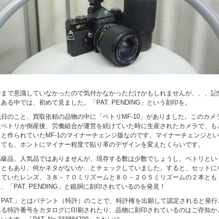
今まで意識していなかったので気付かなかっただけかもしれませんが、、、記
にある中では、初めて見ました。「PAT. PENDING」という刻印を。
先日のこと、買取依頼の品物の中に「ペトリMF-10」がありました。このカメ
はペトリが倒産後、労働組合が運営を続けていた時に生産されたカメラで、も
もと作られていたMF-1のマイナーチェンジ版なのです。マイナーチェンジとい
っても、ホントにマイナー程度で貼り革のデザインを変えたくらいです。
高級品、人気品ではありませんが、現存する数は少数でしょうし、ペトリとい
こともあり、何かネタがないか…とチェックしていました。すると、セットに
っていたレンズ、３８－７０ミリズームと８０－２０５ミリズームの２本とも
、「PAT. PENDING」と鏡胴に刻印されているのを発見！
「PAT.」とはパテント（特許）のことで、特許権を出願して認定されると発行
れる特許番号をカタログに印刷されたり、品物に刻印されているのはご存知か