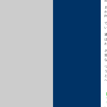
思
「
「