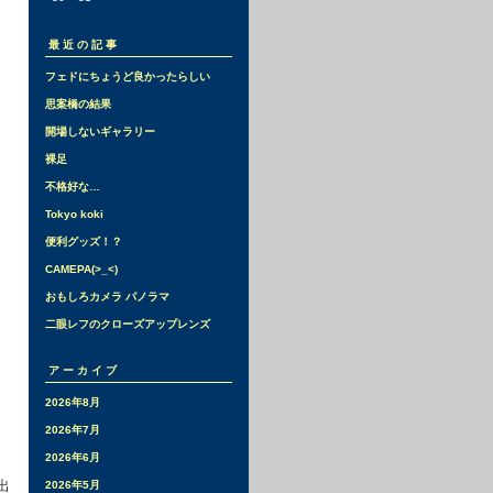
最近の記事
フェドにちょうど良かったらしい
思案橋の結果
開場しないギャラリー
裸足
不格好な…
Tokyo koki
便利グッズ！？
CAMEPA(>_<)
おもしろカメラ パノラマ
二眼レフのクローズアップレンズ
アーカイブ
2026年8月
2026年7月
2026年6月
出
2026年5月