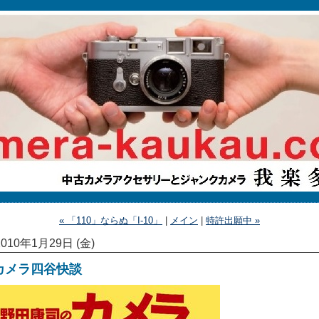
« 「110」ならぬ「I-10」
|
メイン
|
特許出願中 »
2010年1月29日 (金)
カメラ四谷快談