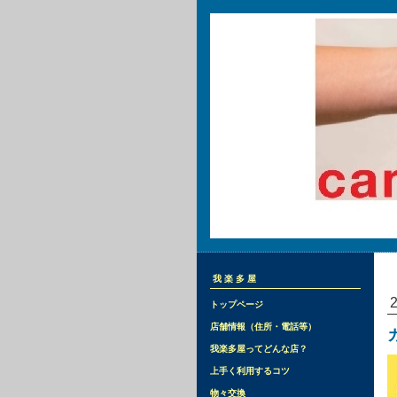
我楽多屋
トップページ
店舗情報（住所・電話等）
我楽多屋ってどんな店？
上手く利用するコツ
物々交換