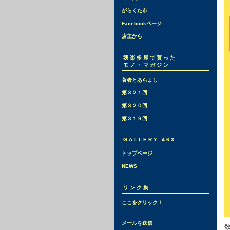
がらくた市
Facebookページ
店主から
我楽多屋で買った
モノ・マガジン
著者とあらまし
第３２１回
第３２０回
第３１９回
GALLERY 463
トップページ
NEWS
リンク集
ここをクリック！
メールを送信