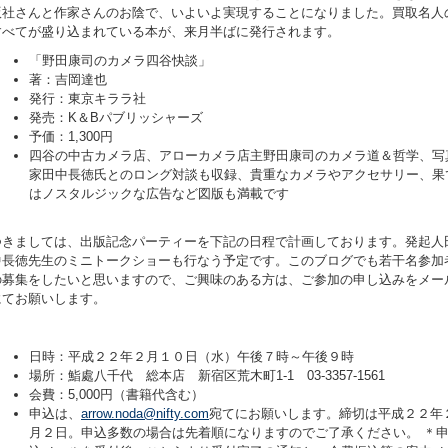
版社さんと作家さんのお陰で、いよいよ実現することになりました。買取名人
すべてが盛り込まれている本が、来月半ばに発行されます。
「野田康司のカメラ四谷快談」
著：吉岡達也
発行：東京キララ社
発売：K＆Bパブリッシャーズ
予価：1,300円
四谷の中古カメラ店、アローカメラ店主野田康司のカメラ道＆哲学、写
家田中長徳氏とのロング対談も収録、貴重なカメラやアクセサリー、果
はノスタルジックな広告など図版も満載です
つきましては、出版記念パーティーを下記の日程で計画しております。発起人
中長徳先生のミニトークショーも行なう予定です。このブログでも若干名参加
の募集をしたいと思いますので、ご興味のある方は、ご参加の申し込みをメー
にてお願いします。
日時：平成２２年２月１０日（水）午後７時～午後９時
場所：鮨處八千代 総本店 新宿区荒木町1-1 03-3357-1561
会費：5,000円（書籍代含む）
申込は、
arrow.noda@nifty.com
宛てにお願いします。締切は平成２２年
月２日。申込多数の場合は先着順になりますのでご了承ください。 ＊