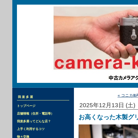
« コニカⅢ
我楽多屋
2025年12月13日 (土)
トップページ
店舗情報（住所・電話等）
お高くなった木製グ
我楽多屋ってどんな店？
上手く利用するコツ
物々交換