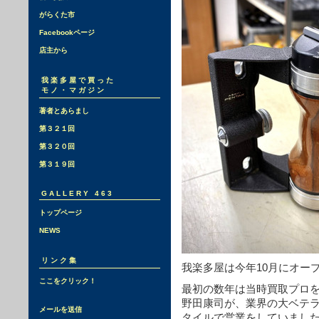
がらくた市
Facebookページ
店主から
我楽多屋で買った
モノ・マガジン
著者とあらまし
第３２１回
第３２０回
第３１９回
GALLERY 463
トップページ
NEWS
リンク集
我楽多屋は今年10月にオープ
ここをクリック！
最初の数年は当時買取プロ
野田康司が、業界の大ベテラ
メールを送信
タイルで営業をしていまし