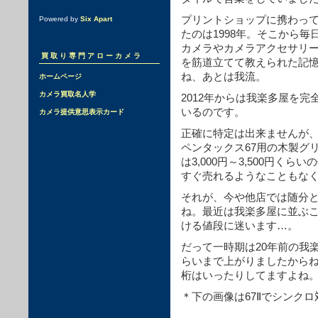
プリントショップに携わっ
Powered by
Six Apart
たのは1998年。そこから
カメラやカメラアクセサリ
買取り専門アローカメラ
を筋道立てて教えられた記
ね、あとは我流。
ホームページ
カメラ買取名人学
2012年からは我楽多屋を
いるのです。
カメラ提供意思表示カード
正確に特定は出来ませんが、
ペンタックス67用の木製グ
は3,000円～3,500円く
すぐ売れるようなこともな
それが、今や他店では随分
ね。最近は我楽多屋に並ぶ
ける値段に迷います…。
だって一時期は20年前の我
らいまで上がりましたからね
桁はいったりしてますよね
＊下の画像は67Ⅱでシンク