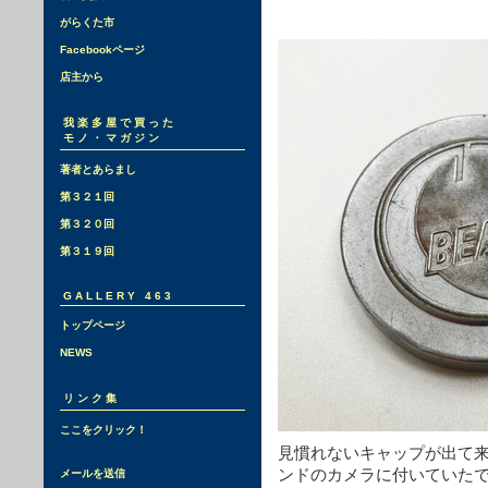
がらくた市
Facebookページ
店主から
我楽多屋で買った
モノ・マガジン
著者とあらまし
第３２１回
第３２０回
第３１９回
GALLERY 463
トップページ
NEWS
リンク集
ここをクリック！
見慣れないキャップが出て
ンドのカメラに付いていた
メールを送信