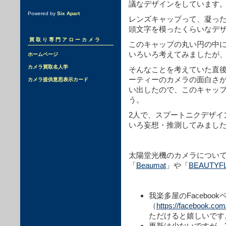
議なデザインをしています
Powered by
Six Apart
レンズキャップって、凝っ
頭文字を模ったくらいなデ
買取り専門アローカメラ
このキャップの丸い円の中
いろいろ考えてみましたが
ホームページ
カメラ買取名人学
そんなことを考えていた直
ーティーのカメラの面白さ
カメラ提供意思表示カード
い出したので、このキャッ
う。
2人で、スプートニクデザイ
いろ妄想・推測してみまし
太陽堂光機のカメラについ
「
Beaumat
」や「
BEAUTYF
我楽多屋のFacebook
（
https://facebook.co
ただけると嬉しいです
更新は少ないですが…X