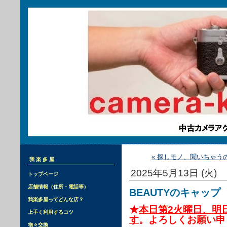
« 探しモノ、聞いちゃう
我楽多屋
2025年5月13日 (火)
トップページ
店舗情報（住所・電話等）
BEAUTYのキャップ
我楽多屋ってどんな店？
★
本日第2火曜日、明
上手く利用するコツ
す
。よろしくお願い申
物々交換