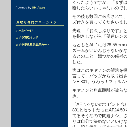
ゃったようですが、「まずは
断したらいいじゃないので
Powered by
Six Apart
その後も数回ご来店されて、
ズ付きを買ってくださいま
買取り専門アローカメラ
先週、「お久しぶりです」と
ホームページ
を指さしながら「望遠レン
カメラ買取名人学
もともとAL-1には28-55ｍ
カメラ提供意思表示カード
ズームがいいんじゃないか
るとのこと。幾つかの候補の中
した。
実はこのキヤノンの望遠を
言って、バッグから取り出
ンF-801。うわっ！フィルム
キヤノンと焦点距離が被らない
択。
「AFじゃないのでピント合
801とセットだったAF24
てるそうなので問題ナシ。さ
りは自分で決めないといけ
す。絞り優先ってやつです