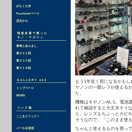
がらくた市
Facebookページ
店主から
我楽多屋で買った
モノ・マガジン
著者とあらまし
第３２１回
第３２０回
第３１９回
GALLERY 463
もう1年近く前になるかもし
ヤノンの一眼レフが使える
トップページ
た。
NEWS
機種はキヤノンAL-1。電
れて確認すると大丈夫そう
リンク集
と。レンズもちょっとカビ
ここをクリック！
そうなので、「このまま使
ちゃんと使えるものを買っ
メールを送信