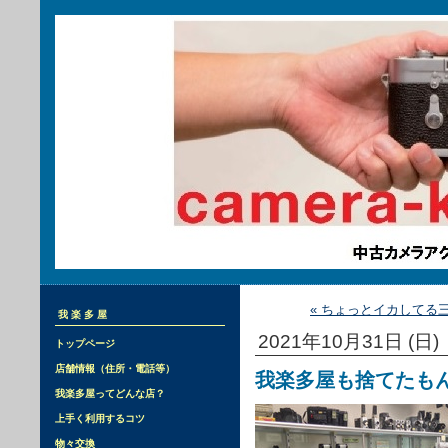
« ちょっとイカしてる
我楽多屋
2021年10月31日 (日)
トップページ
店舗情報（住所・電話等）
我楽多屋も捨てたもんじ
我楽多屋ってどんな店？
上手く利用するコツ
物々交換