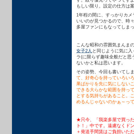
もしい限り。設定の仕方は
1年程の間に、すっかりカメ
いいのが見つかるので、時
多屋ファンにもなってしま
こんな昭和の雰囲気まんま
女子2人
と同じように気に入
ラ(に限らず趣味全般だと思
ないかと私は思います。
その姿勢、今回も書いてし
て、好奇心を持っていろい
果ばかりを先に気にしない
できる大らかな範囲を持っ
とする気持ちがあること。
めるんじゃないのかぁ～っ
★只今、「我楽多屋で買っ
ト！」中です。遠慮なくドン
＋発送手間賃はご負担いただ