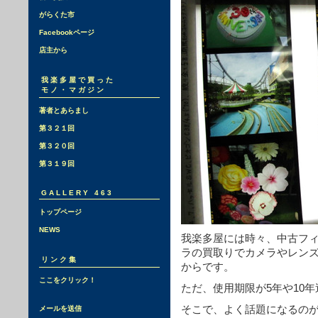
がらくた市
Facebookページ
店主から
我楽多屋で買った
モノ・マガジン
著者とあらまし
第３２１回
第３２０回
第３１９回
GALLERY 463
トップページ
NEWS
我楽多屋には時々、中古フ
ラの買取りでカメラやレン
リンク集
からです。
ここをクリック！
ただ、使用期限が5年や10
そこで、よく話題になるの
メールを送信