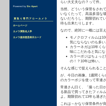
らい大丈夫なの？って件。
Powered by
Six Apart
当然、どういう保管をされ
いなくたって、高温多湿な
ないだろうし、期限切れて
買取り専門アローカメラ
待も出来たりします。
ホームページ
なので、絶対に一概には言
カメラ買取名人学
モノクロフィルムは1
カメラ提供意思表示カード
気にならないのも多い
カラーネガは10年く
味にこだわると気にな
カラーポジはちょっと
の！？10年は怖い。
そんな感じで捉えられるこ
が、今日の画像。1週間くら
のカラーポジを使って常連
常連さん曰く、「撮った日
る新品で買ってきたフィル
よ。期限切れて13年も過ぎ
これは～かなり保管条件が