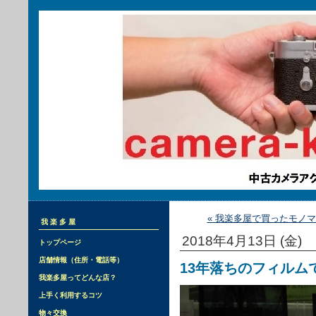
« 我楽多屋で買ったモノ
我楽多屋
2018年4月13日 (金)
トップページ
店舗情報（住所・電話等）
13年落ちのフィルム
我楽多屋ってどんな店？
上手く利用するコツ
物々交換