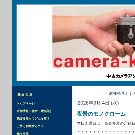
« 新種発見！
|
我楽多屋
2026年3月 4日 (水)
トップページ
店舗情報（住所・電話等）
夜景のモノクローム
我楽多屋ってどんな店？
本日水曜日は、我楽多屋の定休
上手く利用するコツ
＊＊＊＊＊＊＊＊＊＊＊＊＊＊
物々交換