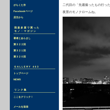
二代目の「先週撮ったもの行っ
がらくた市
Facebookページ
夜景のモノクロームね。
店主から
我楽多屋で買った
モノ・マガジン
著者とあらまし
第３２２回
第３２１回
第３２０回
GALLERY 463
トップページ
NEWS
リンク集
ここをクリック！
メールを送信