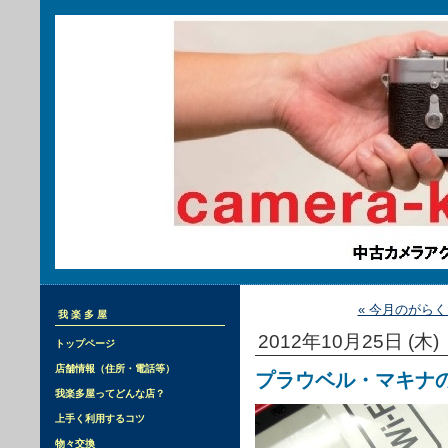
« 今月のがら
我楽多屋
2012年10月25日 (木)
トップページ
店舗情報（住所・電話等）
プラウベル・マキナ
我楽多屋ってどんな店？
上手く利用するコツ
物々交換