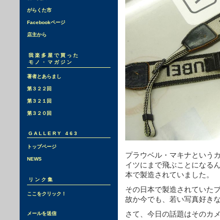
がらくた市
Facebookページ
店主から
我楽多屋で買った
モノ・マガジン
著者とあらまし
第３２２回
第３２１回
第３２０回
GALLERY 463
トップページ
プラウベル・マキナという
NEWS
イツにまで飛ぶことになる
本で製造されていました。
リンク集
その日本で製造されていたプ
ここをクリック！
故か今でも、若い写真好き
さて、今日の話題はそのカ
メールを送信