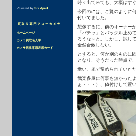
時々出て来ても、大概はす
Powered by
Six Apart
今回のには、ご覧のように
付いてました。
買取り専門アローカメラ
想像するに、前のオーナー
「パチッ」とバックル止め
ホームページ
ろうな～と。しかし、試し
カメラ買取名人学
全然合致しない。
カメラ提供意思表示カード
とすると、何か別のものに
となり、そうだった時点で
幸い、糸で留められていた
我楽多屋に何事も無かった
ぁ・・・）、値付けして置