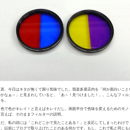
正直、今日はネタが無くて困り気味でした。我楽多屋店内を「何か面白いこと
いかなぁ～」と見まわしていると、「あ～！見つけました！」。こんなフィル
ーを。
２色で色がキレイ！と言えばキレイだし。画面半分で色味を変えるためのモノ
と言えば、そのままフィルターの説明。
ただ、私の頭には「これどこかで見たことある！」と反応してしまったわけで
す。以前にブログで取り上げたことのある何かです。もし、これで私と同じも