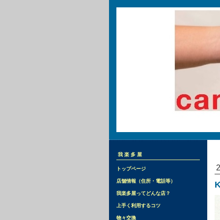
我楽多屋
トップページ
店舗情報（住所・電話等）
我楽多屋ってどんな店？
上手く利用するコツ
物々交換