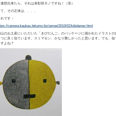
を連想出来たら、それは表彰状モノですね！（笑）
さて、その正体は、、、、
れです ↓
ttps://camera-kaukau.lekumo.biz/arrow/2010/02/kibidango.html
岡山のお土産にいただいた「きびだんご」のパッケージに描かれたイラストの
とつに良く似ています。スミマセン、かなり難しかったと思います。でも、似
ますよね？