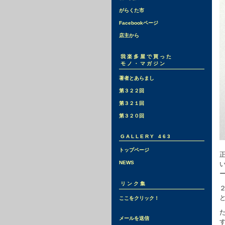
がらくた市
Facebookページ
店主から
我楽多屋で買った
モノ・マガジン
著者とあらまし
第３２２回
第３２１回
第３２０回
GALLERY 463
トップページ
NEWS
リンク集
ここをクリック！
メールを送信