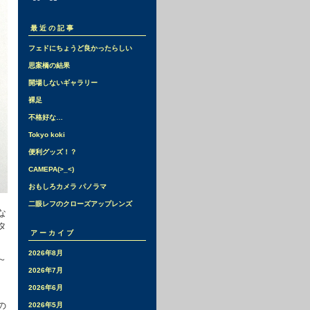
最近の記事
フェドにちょうど良かったらしい
思案橋の結果
開場しないギャラリー
裸足
不格好な…
Tokyo koki
便利グッズ！？
CAMEPA(>_<)
おもしろカメラ パノラマ
二眼レフのクローズアップレンズ
な
タ
アーカイブ
2026年8月
～
2026年7月
2026年6月
の
2026年5月