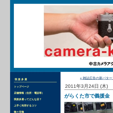
« 雑誌広告の新パター
我楽多屋
2011年3月24日 (木)
トップページ
店舗情報（住所・電話等）
がらくた市で義援金
我楽多屋ってどんな店？
上手く利用するコツ
物々交換