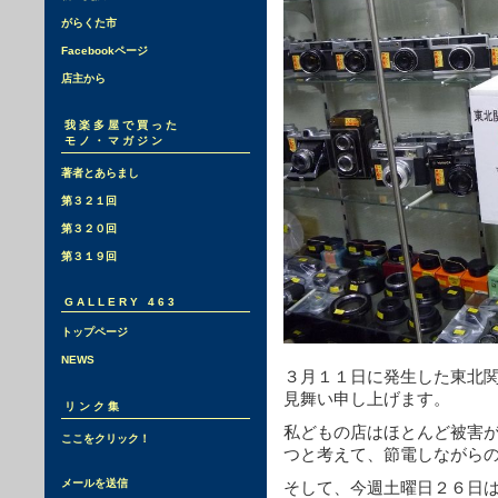
がらくた市
Facebookページ
店主から
我楽多屋で買った
モノ・マガジン
著者とあらまし
第３２１回
第３２０回
第３１９回
GALLERY 463
トップページ
NEWS
３月１１日に発生した東北
見舞い申し上げます。
リンク集
私どもの店はほとんど被害
ここをクリック！
つと考えて、節電しながら
メールを送信
そして、今週土曜日２６日