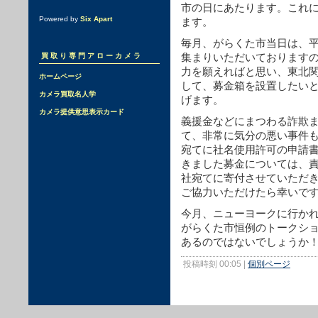
市の日にあたります。これ
Powered by
Six Apart
ます。
毎月、がらくた市当日は、
集まりいただいております
買取り専門アローカメラ
力を願えればと思い、東北
ホームページ
して、募金箱を設置したい
カメラ買取名人学
げます。
カメラ提供意思表示カード
義援金などにまつわる詐欺
て、非常に気分の悪い事件
宛てに社名使用許可の申請
きました募金については、
社宛てに寄付させていただ
ご協力いただけたら幸いで
今月、ニューヨークに行か
がらくた市恒例のトークシ
あるのではないでしょうか
投稿時刻 00:05
|
個別ページ