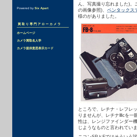
ん、写真撮り忘れました)。
Powered by
Six Apart
の画像参照)、
ペンタックス
様のがありました。
買取り専門アローカメラ
ホームページ
カメラ買取名人学
カメラ提供意思表示カード
ところで、レチナ・レフレ
りませんが、レチナⅢcを一
性は、レンジファインダー機
じようなものと言われてい
ニコンSPとFではそういう