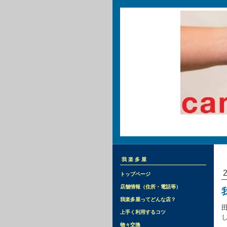
我楽多屋
トップページ
店舗情報（住所・電話等）
我楽多屋ってどんな店？
上手く利用するコツ
物々交換