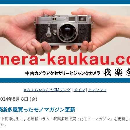
« さくらやさんのCMソング
|
メイン
|
トマソン »
2014年8月 8日 (金)
我楽多屋買ったモノマガジン更新
田中長徳先生による連載コラム「我楽多屋で買ったモノ・マガジン」を更新し
した。