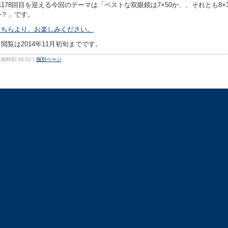
第178回目を迎える今回のテーマは「ベストな双眼鏡は7×50か、、それとも8×3
か？」です。
こちらより、お楽しみください。
＊閲覧は2014年11月初旬までです。
稿時刻 00:02
|
個別ページ