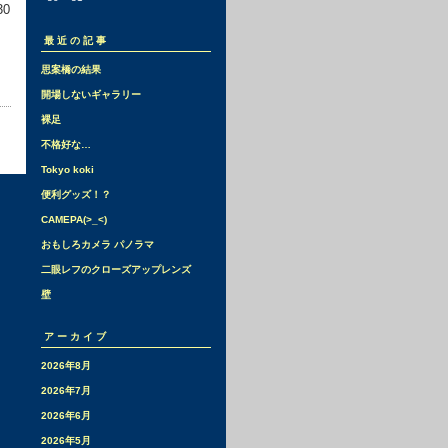
0
最近の記事
思案橋の結果
開場しないギャラリー
裸足
不格好な…
Tokyo koki
便利グッズ！？
CAMEPA(>_<)
おもしろカメラ パノラマ
二眼レフのクローズアップレンズ
壁
アーカイブ
2026年8月
2026年7月
2026年6月
2026年5月