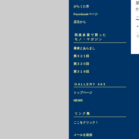
がらくた市
Facebookページ
店主から
我楽多屋で買った
投
モノ・マガジン
著者とあらまし
第３２１回
第３２０回
第３１９回
GALLERY 463
トップページ
NEWS
リンク集
ここをクリック！
メールを送信