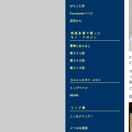
がらくた市
Facebookページ
店主から
我楽多屋で買った
モノ・マガジン
著者とあらまし
第３２１回
第３２０回
第３１９回
GALLERY 463
トップページ
NEWS
リンク集
ここをクリック！
メールを送信