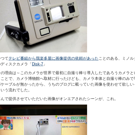
かつて
テレビ番組から我楽多屋に画像提供の依頼があった
ことのある、ミノル
のディスクカメラ「
Disk-7
」
その理由は～このカメラが世界で最初に自撮り棒り導入したであろうカメラと
うことで、カメラ博物館へ取材に行ったけども、カメラ本体と自撮り棒のみで
用ケーブルが無かったから、うちのブログに載っていた画像を使わせて欲しい
という流れでした。
喜んで提供させていただいた画像がオンエアされたシーンが、これ。