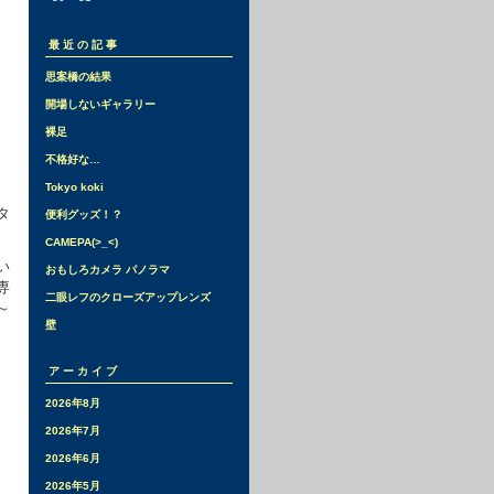
最近の記事
思案橋の結果
開場しないギャラリー
裸足
不格好な…
Tokyo koki
タ
便利グッズ！？
CAMEPA(>_<)
い
おもしろカメラ パノラマ
専
二眼レフのクローズアップレンズ
～
壁
アーカイブ
2026年8月
2026年7月
2026年6月
2026年5月