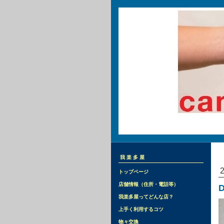
我楽多屋
トップページ
店舗情報（住所・電話等）
D
我楽多屋ってどんな店？
上手く利用するコツ
物々交換