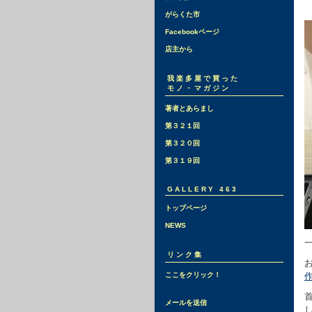
がらくた市
Facebookページ
店主から
我楽多屋で買った
モノ・マガジン
著者とあらまし
第３２１回
第３２０回
第３１９回
GALLERY 463
トップページ
NEWS
リンク集
ここをクリック！
メールを送信