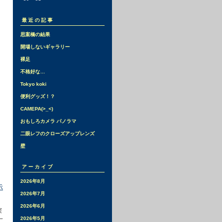
最近の記事
思案橋の結果
開場しないギャラリー
裸足
不格好な…
Tokyo koki
便利グッズ！？
CAMEPA(>_<)
おもしろカメラ パノラマ
二眼レフのクローズアップレンズ
壁
アーカイブ
2026年8月
示
2026年7月
2026年6月
探
2026年5月
こ