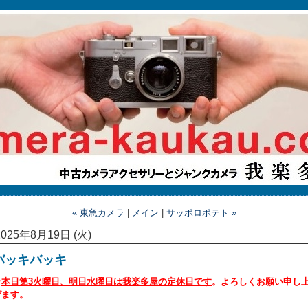
« 東急カメラ
|
メイン
|
サッポロポテト »
2025年8月19日 (火)
バッキバッキ
★
本日第3火曜日、明日水曜日は我楽多屋の定休日です
。よろしくお願い申し
げます。