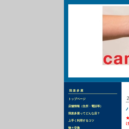
我楽多屋
トップページ
店舗情報（住所・電話等）
我楽多屋ってどんな店？
上手く利用するコツ
物々交換