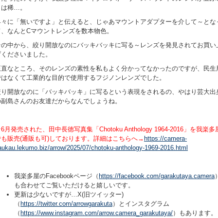
とは稀…。
早々に「無いですよ」と伝えると、じゃあマウントアダプターを介して～とな
て、なんとCマウントレンズを数本物色。
その中から、絞り開放なのにバッキバッキに写る～レンズを発見されてお買い
げくださいました。
正直なところ、そのレンズの素性を私もよく分かってなかったのですが、民生
ではなくて工業的な目的で使用するフジノンレンズでした。
絞り開放なのに「バッキバッキ」に写るという表現をされるの、やはり芸大出
の副島さんのお友達だからなんでしょうね。
6月発売された、田中長徳写真集「Chotoku Anthology 1964-2016」を我楽多
でも販売(通販も可)しております。詳細はこちらへ→
https://camera-
aukau.lekumo.biz/arrow/2025/07/chotoku-anthology-1969-2016.html
我楽多屋のFacebookページ（
https://facebook.com/garakutaya.camera
も合わせてご覧いただけると嬉しいです。
更新は少ないですが…X(旧ツイッター)
（
https://twitter.com/arrowgarakuta
）とインスタグラム
（
https://www.instagram.com/arrow.camera_garakutaya/
）もあります。