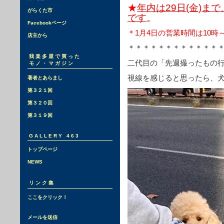
★
年内は29日(金)ま
がらくた市
です
。
Facebookページ
＊1月4日の営業時間は10時
店主から
＊＊＊＊＊＊＊＊＊＊＊＊
我楽多屋で買った
二代目の「先週撮ったもの
モノ・マガジン
視線を感じると思ったら、
著者とあらまし
第３２１回
第３２０回
第３１９回
GALLERY 463
トップページ
NEWS
リンク集
ここをクリック！
メールを送信