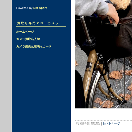
Powered by
Six Apart
買取り専門アローカメラ
ホームページ
カメラ買取名人学
カメラ提供意思表示カード
投稿時刻 00:05
|
個別ページ