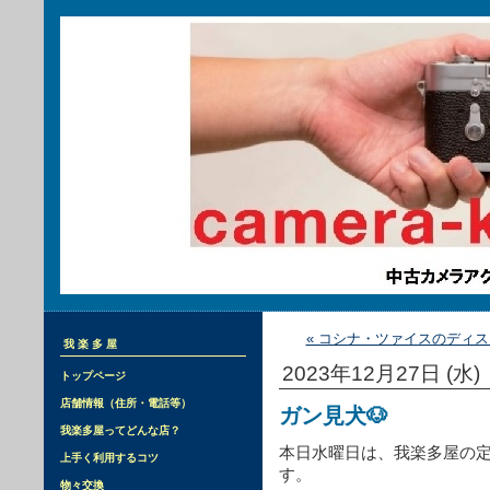
« コシナ・ツァイスのディ
我楽多屋
2023年12月27日 (水)
トップページ
店舗情報（住所・電話等）
ガン見犬🐶
我楽多屋ってどんな店？
本日水曜日は、我楽多屋の
上手く利用するコツ
す。
物々交換