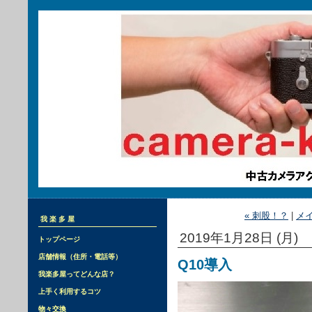
« 刺股！？
|
メ
我楽多屋
2019年1月28日 (月)
トップページ
店舗情報（住所・電話等）
Q10導入
我楽多屋ってどんな店？
上手く利用するコツ
物々交換