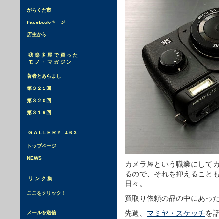
がらくた市
Facebookページ
店主から
我楽多屋で買った
モノ・マガジン
著者とあらまし
第３２１回
第３２０回
第３１９回
GALLERY 463
トップページ
NEWS
カメラ屋という職業にして
るので、それを抑えること
リンク集
日々。
ここをクリック！
買取り依頼の品の中にあった
先週、
マミヤ・スケッチ
を
メールを送信