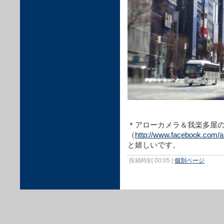
＊アローカメラ＆我楽多屋のFa
（
http://www.facebook.com/
と嬉しいです。
投稿時刻 00:05
|
個別ページ