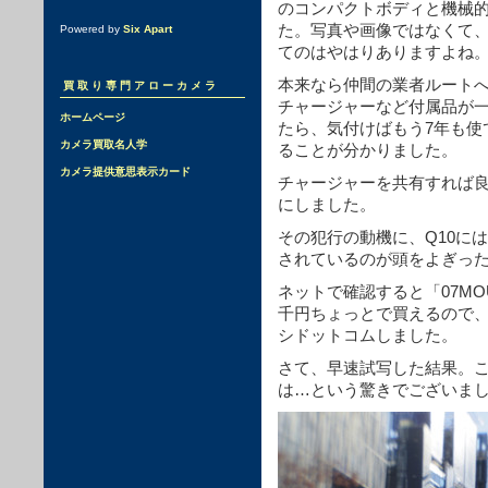
のコンパクトボディと機械
た。写真や画像ではなくて
Powered by
Six Apart
てのはやはりありますよね
本来なら仲間の業者ルート
買取り専門アローカメラ
チャージャーなど付属品が
ホームページ
たら、気付けばもう7年も使
カメラ買取名人学
ることが分かりました。
カメラ提供意思表示カード
チャージャーを共有すれば
にしました。
その犯行の動機に、Q10に
されているのが頭をよぎっ
ネットで確認すると「07MOUNT
千円ちょっとで買えるので
シドットコムしました。
さて、早速試写した結果。
は…という驚きでございま