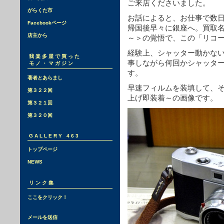
ご来店くださいました。
がらくた市
お話によると、お仕事で数
Facebookページ
帰国後早々に銀座へ。買取
店主から
～＞の覚悟で、この「リコー35
経験上、シャッター動かな
我楽多屋で買った
事しながら何回かシャッタ
モノ・マガジン
す。
著者とあらまし
早速フィルムを装填して、
第３２２回
上げ即装着～の画像です。
第３２１回
第３２０回
GALLERY 463
トップページ
NEWS
リンク集
ここをクリック！
メールを送信