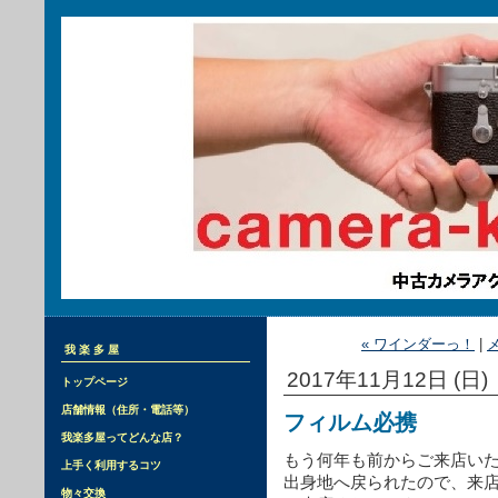
« ワインダーっ！
|
我楽多屋
2017年11月12日 (日)
トップページ
店舗情報（住所・電話等）
フィルム必携
我楽多屋ってどんな店？
もう何年も前からご来店い
上手く利用するコツ
出身地へ戻られたので、来
物々交換