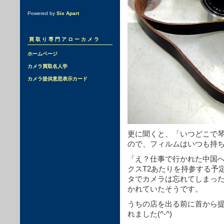
Powered by
Six Apart
買取り専門アローカメラ
ホームページ
カメラ買取名人学
カメラ提供意思表示カード
更に聞くと、「いつどこで
ので、フィルムはいつも持
「え？仕事で行かれた中国
クスT2あたりを持参する予
タでカメラは忘れてしまっ
かれていたそうです。
うちの店を出る前に首から
れました(^-^)