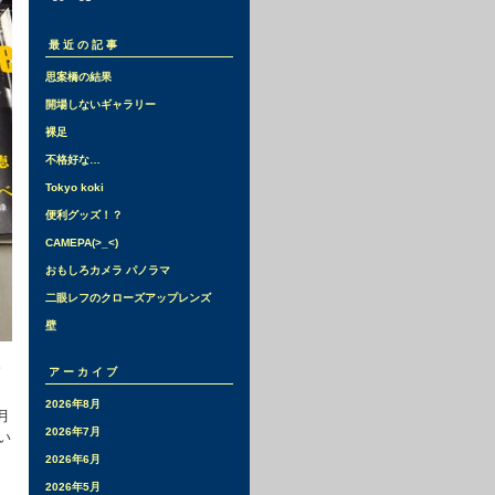
最近の記事
思案橋の結果
開場しないギャラリー
裸足
不格好な…
Tokyo koki
便利グッズ！？
CAMEPA(>_<)
おもしろカメラ パノラマ
二眼レフのクローズアップレンズ
壁
。
アーカイブ
2026年8月
月
2026年7月
い
2026年6月
2026年5月