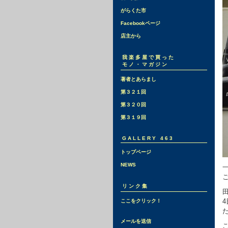
がらくた市
Facebookページ
店主から
我楽多屋で買った
モノ・マガジン
著者とあらまし
第３２１回
第３２０回
第３１９回
GALLERY 463
トップページ
NEWS
リンク集
4
ここをクリック！
メールを送信
こ