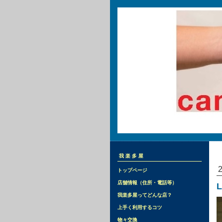
我楽多屋
トップページ
店舗情報（住所・電話等）
L
我楽多屋ってどんな店？
上手く利用するコツ
物々交換