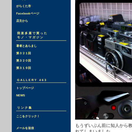
がらくた市
Facebookページ
店主から
我楽多屋で買った
モノ・マガジン
著者とあらまし
第３２１回
第３２０回
第３１９回
GALLERY 463
トップページ
NEWS
リンク集
ここをクリック！
もうずいぶん前に知人から
メールを送信
れてしまいました。