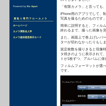
「有限カメラ」と言っても
Powered by
Six Apart
iPhone用のアプリでして
写真を撮るためのものです
買取り専門アローカメラ
簡単に説明すると、フィルム
ホームページ
終わるまで、撮った画像を
カメラ買取名人学
また、画面上で巻上げレバ
カメラ提供意思表示カード
ターが切れなかったりもし
規定枚数を撮りきると現像
タ焼きのように表示されて
トが1枚ずつ、アルバムに保
フィルムフォーマットが選
です。