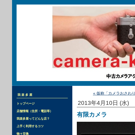
« 仮称「カメラおさわ
我楽多屋
2013年4月10日 (水)
トップページ
店舗情報（住所・電話等）
有限カメラ
我楽多屋ってどんな店？
上手く利用するコツ
物々交換