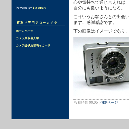
心や気持ちで通じ合えれば
自分にも良いようになる。
Powered by
Six Apart
こういうお客さんとの出会
ます。感謝感謝です。
買取り専門アローカメラ
下の画像はイメージであり
ホームページ
カメラ買取名人学
カメラ提供意思表示カード
投稿時刻 00:05
|
個別ページ