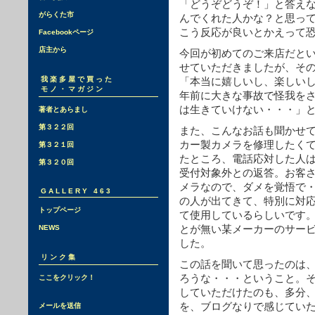
「どうぞどうぞ！」と答え
がらくた市
んでくれた人かな？と思っ
こう反応が良いとかえって
Facebookページ
店主から
今回が初めてのご来店だと
せていただきましたが、そ
我楽多屋で買った
「本当に嬉しいし、楽しい
モノ・マガジン
年前に大きな事故で怪我を
は生きていけない・・・」
著者とあらまし
第３２２回
また、こんなお話も聞かせ
カー製カメラを修理したく
第３２１回
たところ、電話応対した人
第３２０回
受付対象外との返答。お客
メラなので、ダメを覚悟で
GALLERY 463
の人が出てきて、特別に対
トップページ
て使用しているらしいです
とが無い某メーカーのサー
NEWS
した。
リンク集
この話を聞いて思ったのは
ろうな・・・ということ。
ここをクリック！
していただけたのも、多分
を、ブログなりで感じてい
メールを送信