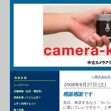
« 抱きあわ
我楽多屋
2008年9月27日 (土)
トップページ
店舗情報（住所・電話等）
感謝感謝です
我楽多屋ってどんな店？
先日、来店するなり「カバ
上手く利用するコツ
に置いていいですか？」と
物々交換