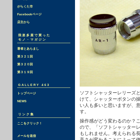
がらくた市
Facebookページ
店主から
我楽多屋で買った
モノ・マガジン
著者とあらまし
第３２１回
第３２０回
第３１９回
GALLERY 463
ソフトシャッターレリーズ
トップページ
けて、シャッターボタンの
NEWS
い人も多いと思いますが、
す。
リンク集
操作感がどう変わるのか？
ここをクリック！
ので、「ソフトシャッター
もしれません。考えられる
メールを送信
高さが変わることによって