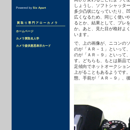
しょうし、ソフトシャッタ
Powered by
Six Apart
多少凸状になっていたり、
広くなるため、同じく使い
るとか、結果として、ブレ
買取り専門アローカメラ
か。あと、見た目が格好よ
ホームページ
います。
カメラ買取名人学
で、上の画像が、ニコンの
カメラ提供意思表示カード
のが「ＡＲ－１」といって
のが「ＡＲ－９」といって
す。どちらも、もとは新品
足傾向でネットオークショ
上がることもあるようです
態。手前が「ＡＲ－９」、