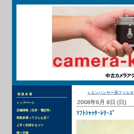
« エンハンサー系フィルタ
我楽多屋
2008年6月 8日 (日)
トップページ
店舗情報（住所・電話等）
ｿﾌﾄｼｬｯﾀｰﾚﾘｰｽﾞ
我楽多屋ってどんな店？
上手く利用するコツ
物々交換