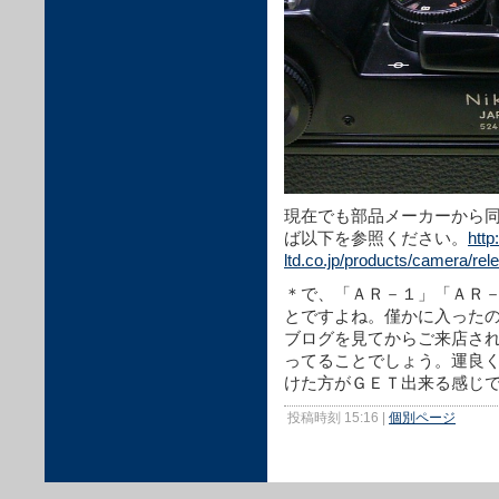
現在でも部品メーカーから
ば以下を参照ください。
http
ltd.co.jp/products/camera/rel
＊で、「ＡＲ－１」「ＡＲ
とですよね。僅かに入った
ブログを見てからご来店さ
ってることでしょう。運良
けた方がＧＥＴ出来る感じ
投稿時刻 15:16
|
個別ページ