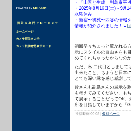
・「山景と生成」副島泰平 生
・2025年8月16日(土)～9月14日
Powered by
Six Apart
水曜休み
・新宿〜御苑〜四谷の情報を発
買取り専門アローカメラ
情報が紹介されました！→
ht
ホームページ
カメラ買取名人学
初回早々ちょっと驚かれる
カメラ提供意思表示カード
示にスタイルの自由さをも目指す
めてくれちゃったからなのかも..
ただ、私 二代目としまして
出来たこと、ちょうど日本
とても深い縁を感じ感謝し
皆さんも副島さんの展示を
も考えてみてください。も
て展示することだってOK。
所を目指していますから「Gall
投稿時刻 00:05
|
個別ページ