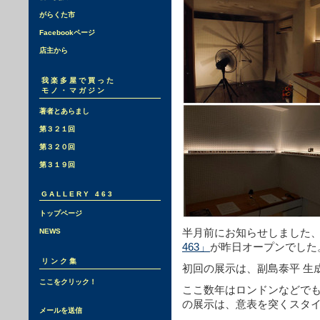
がらくた市
Facebookページ
店主から
我楽多屋で買った
モノ・マガジン
著者とあらまし
第３２１回
第３２０回
第３１９回
GALLERY 463
トップページ
半月前にお知らせしました
NEWS
463」
が昨日オープンでした
リンク集
初回の展示は、副島泰平 生
ここをクリック！
ここ数年はロンドンなどで
の展示は、意表を突くスタ
メールを送信