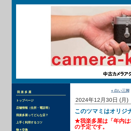
« 白い三脚
我楽多屋
2024年12月30日 (月)
トップページ
店舗情報（住所・電話等）
このツマミはオリジ
我楽多屋ってどんな店？
★我楽多屋は「年内は
上手く利用するコツ
の予定です。
物々交換