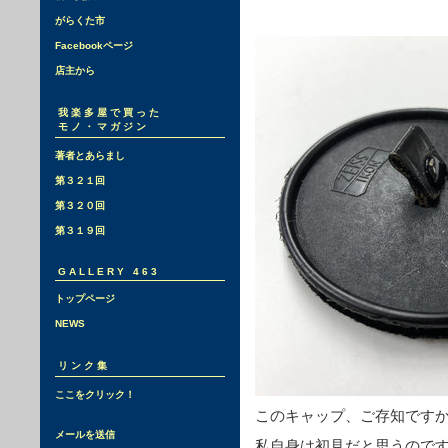
がらくた市
Facebookページ
店主から
我楽多屋で買った
モノ・マガジン
著者とあらまし
第３２１回
第３２０回
第３１９回
GALLERY 463
トップページ
NEWS
リンク集
ここをクリック！
このキャップ、ご存知です
メールを送信
私自身は初見だと思うので