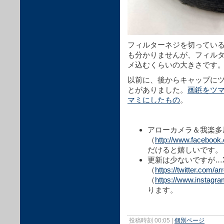
フィルターネジを切ってい
も分かりませんが、フィルタ
メ込むくらいの大きさです
以前に、後からキャップにツ
とがありました。
画鋲をツ
マミにしたもの
。
アローカメラ＆我楽多屋の
（
http://www.faceboo
だけると嬉しいです。
更新は少ないですが…X
（
https://twitter.com/a
（
https://www.instagr
ります。
投稿時刻 00:05
|
個別ページ