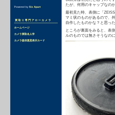
たが、何用のキャップなの
Powered by
Six Apart
最初見た時、表側に「ZEIS
マミ状のものがあるので、
買取り専門アローカメラ
自作したものかな？と思っ
ホームページ
ところが裏面をみると、表
カメラ買取名人学
ルのものでは無さそうなの
カメラ提供意思表示カード