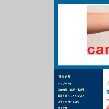
我楽多屋
トップページ
店舗情報（住所・電話等）
我楽多屋ってどんな店？
上手く利用するコツ
物々交換