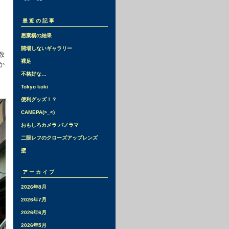
最近の記事
思案橋の結果
開場しないギャラリー
数
裸足
か
不格好な…
Tokyo koki
便利グッズ！？
CAMEPA(>_<)
おもしろカメラ パノラマ
二眼レフのクローズアップレンズ
壁
アーカイブ
2026年8月
2026年7月
2026年6月
2026年5月