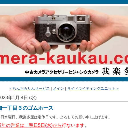
« ちんちろりんサービス
|
メイン
|
サイドライティングユニット »
2023年1月 4日 (水)
佃一丁目３のゴムホース
本日水曜日、我楽多屋は定休日です。よろしくお願い申し上げます。
新年の営業は、明日5日(木)から
行ないます
。