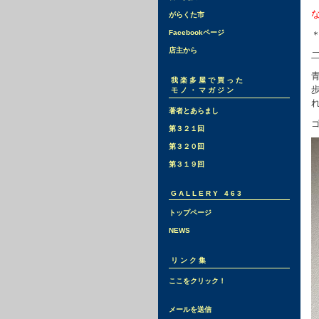
がらくた市
Facebookページ
店主から
我楽多屋で買った
モノ・マガジン
著者とあらまし
第３２１回
第３２０回
第３１９回
GALLERY 463
トップページ
NEWS
リンク集
ここをクリック！
メールを送信