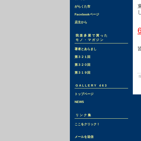
がらくた市
Facebookページ
店主から
我楽多屋で買った
モノ・マガジン
著者とあらまし
第３２１回
第３２０回
第３１９回
投
GALLERY 463
トップページ
NEWS
リンク集
ここをクリック！
メールを送信