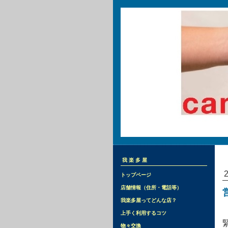
我楽多屋
トップページ
店舗情報（住所・電話等）
我楽多屋ってどんな店？
上手く利用するコツ
物々交換