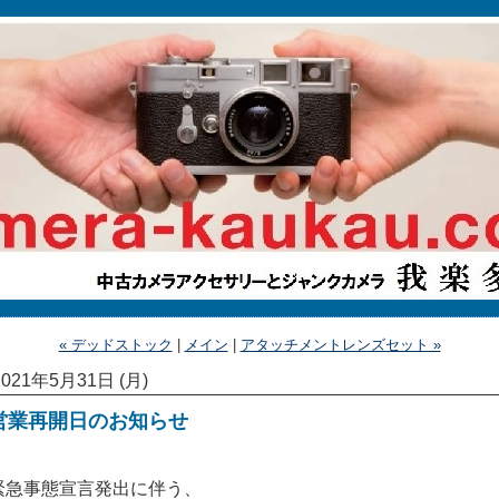
« デッドストック
|
メイン
|
アタッチメントレンズセット »
2021年5月31日 (月)
営業再開日のお知らせ
緊急事態宣言発出に伴う、