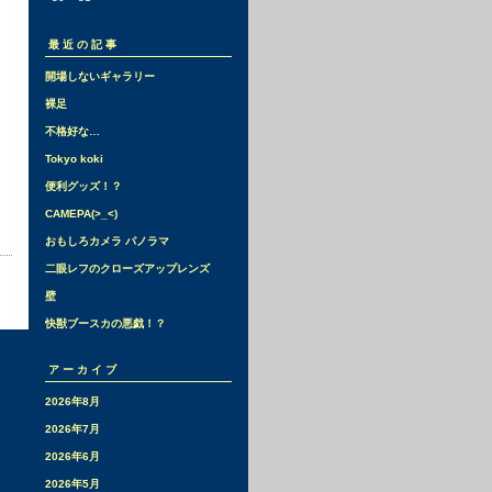
最近の記事
開場しないギャラリー
裸足
不格好な…
Tokyo koki
便利グッズ！？
CAMEPA(>_<)
おもしろカメラ パノラマ
二眼レフのクローズアップレンズ
壁
快獣ブースカの悪戯！？
アーカイブ
2026年8月
2026年7月
2026年6月
2026年5月