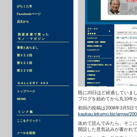
がらくた市
Facebookページ
店主から
我楽多屋で買った
モノ・マガジン
著者とあらまし
第３２２回
第３２１回
第３２０回
GALLERY 463
トップページ
既に20日ほど経過していま
ブログを始めてから丸10年
NEWS
初回の投稿は2008年3月5日
リンク集
kaukau.lekumo.biz/arrow/200
ここをクリック！
改めて読んでみたら、そこ
開設した意気込みが書かれ
メールを送信