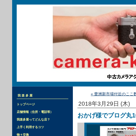
« 豊洲新市場付近のここ
我楽多屋
2018年3月29日 (木)
トップページ
店舗情報（住所・電話等）
おかげ様でブログ丸1
我楽多屋ってどんな店？
上手く利用するコツ
物々交換