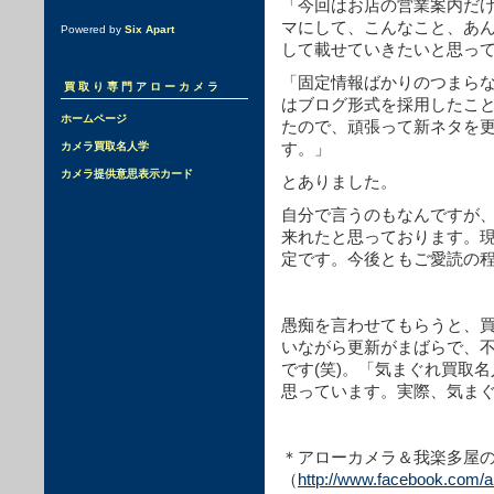
「今回はお店の営業案内だ
マにして、こんなこと、あ
Powered by
Six Apart
して載せていきたいと思っ
「固定情報ばかりのつまら
買取り専門アローカメラ
はブログ形式を採用したこ
ホームページ
たので、頑張って新ネタを
す。」
カメラ買取名人学
カメラ提供意思表示カード
とありました。
自分で言うのもなんですが、
来れたと思っております。
定です。今後ともご愛読の
愚痴を言わせてもらうと、
いながら更新がまばらで、
です(笑)。「気まぐれ買取
思っています。実際、気まぐれ
＊アローカメラ＆我楽多屋のFa
（
http://www.facebook.com/