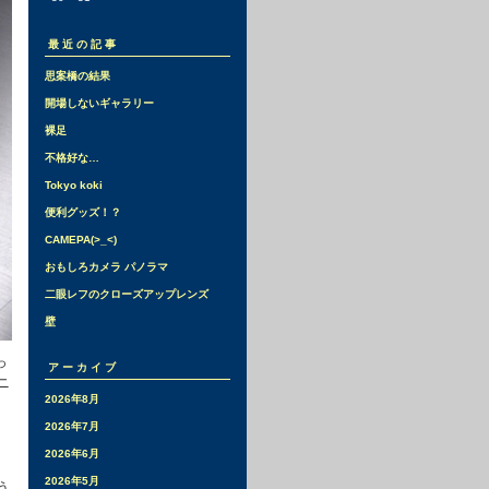
最近の記事
思案橋の結果
開場しないギャラリー
裸足
不格好な…
Tokyo koki
便利グッズ！？
CAMEPA(>_<)
おもしろカメラ パノラマ
二眼レフのクローズアップレンズ
壁
っ
アーカイブ
ニ
2026年8月
2026年7月
2026年6月
2026年5月
う