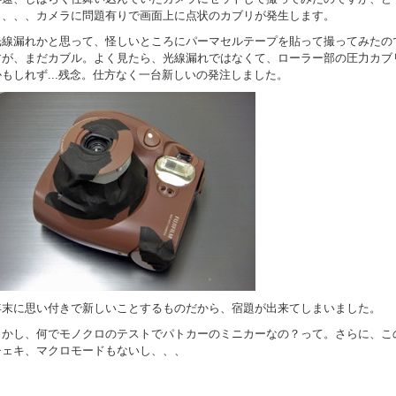
も、、、カメラに問題有りで画面上に点状のカブリが発生します。
光線漏れかと思って、怪しいところにパーマセルテープを貼って撮ってみたの
すが、まだカブル。よく見たら、光線漏れではなくて、ローラー部の圧力カブ
かもしれず...残念。仕方なく一台新しいの発注しました。
年末に思い付きで新しいことするものだから、宿題が出来てしまいました。
しかし、何でモノクロのテストでパトカーのミニカーなの？って。さらに、こ
チェキ、マクロモードもないし、、、