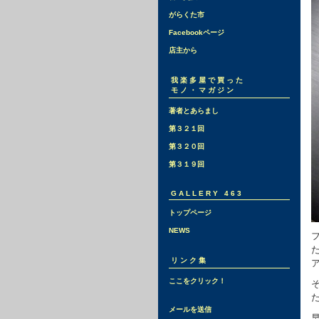
がらくた市
Facebookページ
店主から
我楽多屋で買った
モノ・マガジン
著者とあらまし
第３２１回
第３２０回
第３１９回
GALLERY 463
トップページ
NEWS
リンク集
ここをクリック！
メールを送信