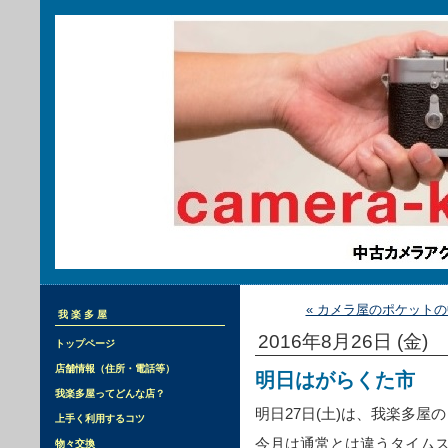
« カメラ屋のポケット
我楽多屋
2016年8月26日 (金)
トップページ
店舗情報（住所・電話等）
明日はがらくた市
我楽多屋ってどんな店？
明日27日(土)は、我楽多屋
上手く利用するコツ
今月は通常とは違うタイム
物々交換