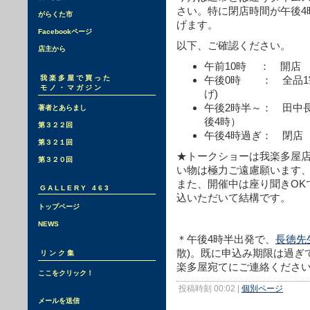
さい。特に閉店時間が午後4
がらくた市
げます。
Facebookページ
以下、ご確認ください。
店主から
午前10時 ： 開店
我楽多屋で買った
午後0時 ： 全品1
モノ・マガジン
げ)
午後2時半～： 田中
著者とあらまし
後4時）
第３２２回
午後4時過ぎ： 閉店
第３２１回
★トークショーは我楽多屋
第３２０回
い物は極力ご遠慮願います
また、開催中は座り聞きOK
GALLERY 463
込いただいて結構です。
トップページ
NEWS
＊午後4時半出発で、
長徳先
散)。既に申込み期限は過ぎ
リンク集
楽多屋宛てにご連絡くださ
ここをクリック！
投稿時刻 00:02
|
個別ページ
メールを送信