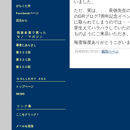
いました。
がらくた市
ただ、実は、、、長徳先生
Facebookページ
のGRブログ7周年記念イベ
店主から
に取られてしまうのでは・
芽生えてハラハラしていた
我楽多屋で買った
ものようにご来店いただき
モノ・マガジン
毎度毎度ありがとうござい
著者とあらまし
投稿時刻 00:02
|
個別ページ
第３２２回
第３２１回
第３２０回
GALLERY 463
トップページ
NEWS
リンク集
ここをクリック！
メールを送信