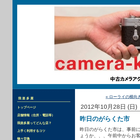
« ローライの横向
我楽多屋
2012年10月28日 (日)
トップページ
店舗情報（住所・電話等）
昨日のがらくた市
我楽多屋ってどんな店？
昨日のがらくた市は、事前
上手く利用するコツ
ょうか、、、午前中からお
物々交換