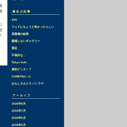
楽
楽
最近の記事
A36
ジ
フェドにちょうど良かったらしい
皆
思案橋の結果
！
開場しないギャラリー
裸足
不格好な…
Tokyo koki
便利グッズ！？
CAMEPA(>_<)
おもしろカメラ パノラマ
アーカイブ
2026年8月
2026年7月
2026年6月
2026年5月