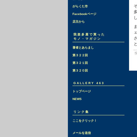
がらくた市
Facebookページ
店主から
我楽多屋で買った
モノ・マガジン
著者とあらまし
投
第３２２回
第３２１回
第３２０回
GALLERY 463
トップページ
NEWS
リンク集
ここをクリック！
メールを送信