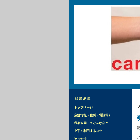
我楽多屋
トップページ
店舗情報（住所・電話等）
我楽多屋ってどんな店？
上手く利用するコツ
物々交換