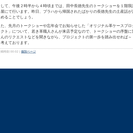
そして、午後２時半から４時頃までは、田中長徳先生のトークショーを１階我
多屋にて行います。昨日、プラハから帰国されたばかりの長徳先生の土産話が
しめることでしょう。
また、先月のトークショーや忘年会でお知らせした「オリジナル革ケースプロ
ェクト」について、若き革職人さんが来店予定なので、トークショーの序盤に
さんのリクエストなどを聞きながら、プロジェクトの第一歩を踏み出せれば～
と考えております。
稿時刻 00:02
|
個別ページ