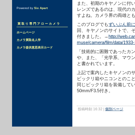
また、初期のキヤノンに付
Powered by
Six Apart
レンズであるのは、現代の
すよね。カメラ界の両雄と
このブログでも
ずいぶん前
買取り専門アローカメラ
回、キヤノンのサイトで、
ホームページ
付きました。→
http://web.c
カメラ買取名人学
muse/camera/film/data/1933
カメラ提供意思表示カード
「技術的に困難であったカ
や、また、「光学系、マウ
と書かれています。
上記で案内したキヤノンの
ビックリ箱やニコンとのこ
同じビックリ箱を装備してい
50mm/F3.5付き。
投稿時刻 16:32
|
個別ページ