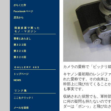
がらくた市
Facebookページ
店主から
我楽多屋で買った
モノ・マガジン
著者とあらまし
第３２２回
第３２１回
第３２０回
カメラの愛称で「ビックリ
GALLERY 463
キヤノン最初期のレンジフ
トップページ
れた愛称です。その由来は
NEWS
幹部上に飛び出てくること
も事実です。
リンク集
収納された状態でも、軍幹
ここをクリック！
に何の疑問も持たないので
ダーは「ポンっ」と飛び出
メールを送信