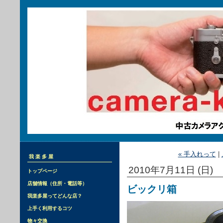
« 手入れって
|
我楽多屋
2010年7月11日 (日)
トップページ
店舗情報（住所・電話等）
ビックリ箱
我楽多屋ってどんな店？
上手く利用するコツ
物々交換