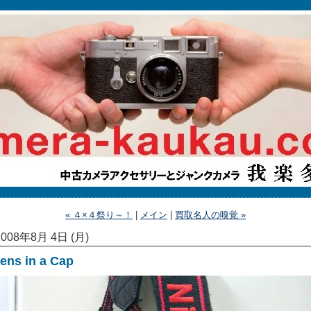
« ４×４祭り～！
|
メイン
|
買取名人の嗅覚 »
2008年8月 4日 (月)
ens in a Cap