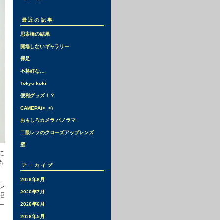
最近の記事
思案橋の結果
開場しないギャラリー
裸足
不格好な…
Tokyo koki
便利グッズ！？
CAMEPA(>_<)
おもしろカメラ パノラマ
二眼レフのクローズアップレンズ
壁
に
も
アーカイブ
2026年8月
眼レ
2026年7月
距
ー
2026年6月
ト
2026年5月