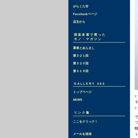
がらくた市
Facebookページ
店主から
我楽多屋で買った
モノ・マガジン
著者とあらまし
第３２１回
第３２０回
第３１９回
GALLERY 463
トップページ
NEWS
リンク集
そ
ここをクリック！
ト
メールを送信