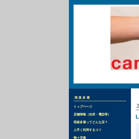
我楽多屋
トップページ
店舗情報（住所・電話等）
L
我楽多屋ってどんな店？
上手く利用するコツ
物々交換