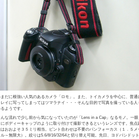
いまだに根強い人気のあるカメラ「ロモ」。また、トイカメラを中心に、普通
キレイに写ってしまってはツマラナイ・・・そんな目的で写真を撮っている人
いるようです。
んな流れで少し前から気になっていたのが「Lens in a Cap」なるモノ。一
フにボディーキャップのように取り付けて撮影できるというレンズです。焦点
離はおおよそ３５ミリ相当。ピント合わせは不要のパンフォーカス（１．５メ
ル～無限大）。絞りは5.6/8/16/32/64と切り替え可能。先日、ヨドバシドッ