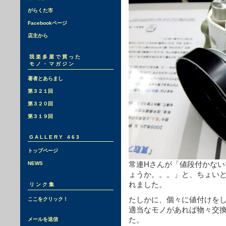
がらくた市
Facebookページ
店主から
我楽多屋で買った
モノ・マガジン
著者とあらまし
第３２１回
第３２０回
第３１９回
GALLERY 463
トップページ
常連Hさんが「値段付かな
NEWS
ょうか。。。」と、ちょい
れました。
リンク集
たしかに、個々に値付けを
ここをクリック！
適当なモノがあれば物々交
た。
メールを送信