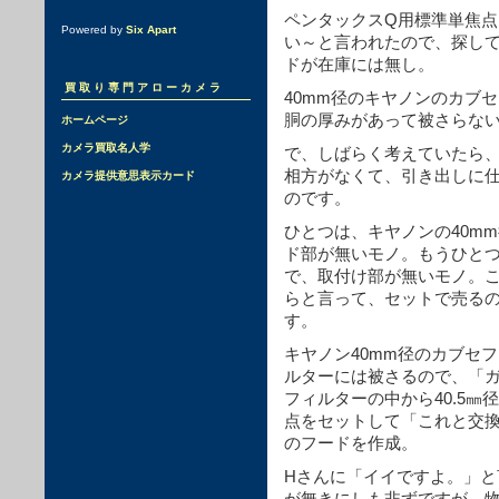
ペンタックスQ用標準単焦点レ
Powered by
Six Apart
い～と言われたので、探して
ドが在庫には無し。
買取り専門アローカメラ
40mm径のキヤノンのカブ
胴の厚みがあって被さらな
ホームページ
カメラ買取名人学
で、しばらく考えていたら
相方がなくて、引き出しに
カメラ提供意思表示カード
のです。
ひとつは、キヤノンの40m
ド部が無いモノ。もうひとつ
で、取付け部が無いモノ。
らと言って、セットで売る
す。
キヤノン40mm径のカブセフ
ルターには被さるので、「
フィルターの中から40.5
点をセットして「これと交換
のフードを作成。
Hさんに「イイですよ。」
が無きにしも非ずですが、