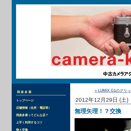
« LUMIX G1のグリ
我楽多屋
2012年12月29日 (土)
トップページ
店舗情報（住所・電話等）
無理矢理！？交換
我楽多屋ってどんな店？
上手く利用するコツ
物々交換