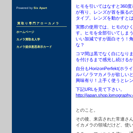
ヒモを引いてはなすと360
Powered by
Six Apart
が有り、レンズが首を振る
タイプ。レンズを動かすと
買取り専門アローカメラ
実際の使用では、ヒモのひ
ホームページ
す。ヒモを全部引いてしまう
いい加減ですが面白そう！角
カメラ買取名人学
な？
カメラ提供意思表示カード
コマ間は黒でなく白になり
を付けるまで感光し続ける
自分もHorizonPerfek
ルパノラマカメラが欲しい
興味有り！上手く使うとレ
下記URLを見て下さい。
http://japan.shop.lomography
とのこと。
その後、来店された常連さ
イカメラの領域だけど、使