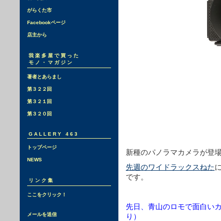
がらくた市
Facebookページ
店主から
我楽多屋で買った
モノ・マガジン
著者とあらまし
第３２２回
第３２１回
第３２０回
GALLERY 463
トップページ
新種のパノラマカメラが登
NEWS
先週のワイドラックスねた
です。
リンク集
ここをクリック！
先日、青山のロモで面白い
メールを送信
り）