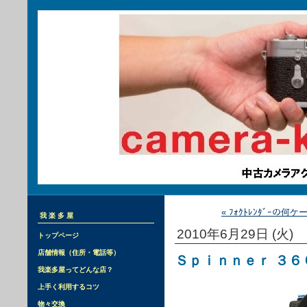
« ﾌｫｸﾄﾚﾝﾀﾞｰの何
我楽多屋
2010年6月29日 (火)
トップページ
店舗情報（住所・電話等）
Ｓｐｉｎｎｅｒ ３６
我楽多屋ってどんな店？
上手く利用するコツ
物々交換