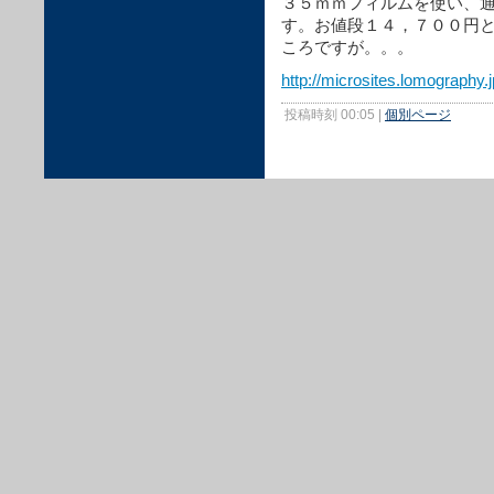
３５ｍｍフィルムを使い、通
す。お値段１４，７００円
ころですが。。。
http://microsites.lomography.
投稿時刻 00:05
|
個別ページ