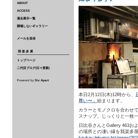
ABOUT
ACCESS
過去展示一覧
開場しないギャラリー
メールを送信
我楽多屋
トップページ
二代目ブログ(日々更新)
Powered by
Six Apart
本日2月12日(木)12時から、
尊い〜」
始まります。
カラーとモノクロを合わせて
スナップ。じっくりと一枚
日比谷さんとGallery 4
の場所との凄い縁を我楽多
kaukau.lekumo.biz/arrow/202